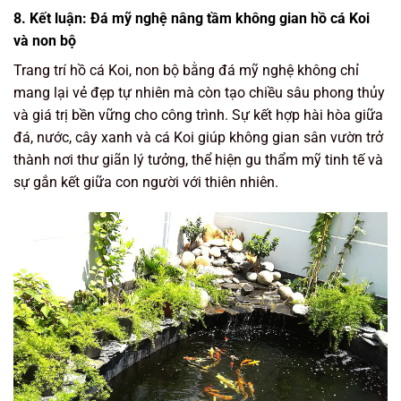
8. Kết luận: Đá mỹ nghệ nâng tầm không gian hồ cá Koi
và non bộ
Trang trí hồ cá Koi, non bộ bằng đá mỹ nghệ không chỉ
mang lại vẻ đẹp tự nhiên mà còn tạo chiều sâu phong thủy
và giá trị bền vững cho công trình. Sự kết hợp hài hòa giữa
đá, nước, cây xanh và cá Koi giúp không gian sân vườn trở
thành nơi thư giãn lý tưởng, thể hiện gu thẩm mỹ tinh tế và
sự gắn kết giữa con người với thiên nhiên.