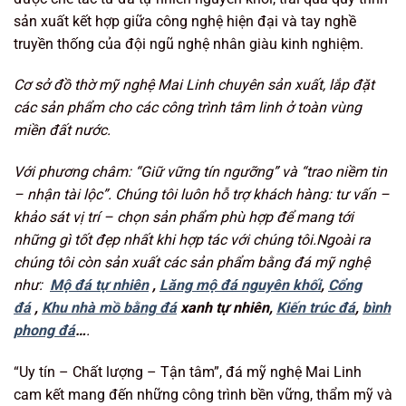
sản xuất kết hợp giữa công nghệ hiện đại và tay nghề
truyền thống của đội ngũ nghệ nhân giàu kinh nghiệm.
Cơ sở đồ thờ mỹ nghệ Mai Linh chuyên sản xuất, lắp đặt
các sản phẩm cho các công trình tâm linh ở toàn vùng
miền đất nước.
Với phương châm: “Giữ vững tín ngưỡng
” và “trao niềm tin
– nhận tài lộc”. Chúng tôi luôn hỗ trợ khách hàng: tư vấn –
khảo sát vị trí – chọn sản phẩm phù hợp để mang tới
những gì tốt đẹp nhất khi hợp tác với chúng tôi.Ngoài ra
chúng tôi còn sản xuất các sản phẩm bằng đá mỹ nghệ
như:
Mộ đá tự nhiên
,
Lăng mộ đá nguyên khối
,
Cổng
đá
,
Khu nhà mồ bằng đá
xanh tự nhiên,
Kiến trúc đá
,
bình
phong đá
…
.
“Uy tín – Chất lượng – Tận tâm”, đá mỹ nghệ Mai Linh
cam kết mang đến những công trình bền vững, thẩm mỹ và