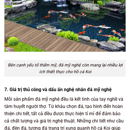
Bên cạnh yếu tố thẩm mỹ, đá mỹ nghệ còn mang lại nhiều lợi
ích thiết thực cho hồ cá Koi
7. Giá trị thủ công và dấu ấn nghệ nhân đá mỹ nghệ
Mỗi sản phẩm đá mỹ nghệ đều là kết tinh của tay nghề và
tâm huyết người thợ. Từ khâu chọn đá, tạo hình đến hoàn
thiện chi tiết, tất cả đều được thực hiện tỉ mỉ để đảm bảo
cả chất lượng và giá trị nghệ thuật. Những chi tiết như cầu
đá, đèn đá, tượng đá trang trí xung quanh hồ cá Koi giúp