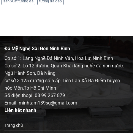
sản xuất tượng đá
tượng đá đẹp
Đá Mỹ Nghệ Sài Gòn Ninh Bình
Cơ sở 1: Làng Nghề Đá Ninh Vân, Hoa Lư, Ninh Bình
Cơ sở 2: Lô 12 đường Quán Khái làng nghề đá non nước,
Ngũ Hành Sơn, Đà Nẵng
cơ sở 3 125 đường số 6 ấp Tiền Lân Xã Bà Điểm huyện
hóc Môn,Tp Hồ Chí Minh
Số điện thoại:
08 99 267 879
Email: minhtam139sg@gmail.com
Liên kết nhanh
Trang chủ