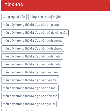
TỪ KHÓA
Cúng Ngoài Sân
Lăng Thờ Đá Mỹ Nghệ
mẫu cây hương thờ đá đẹp bán an giang
mẫu cây hương thờ đá đẹp bán bà rịa vũng tàu
mẫu cây hương thờ đá đẹp bán bình dương
mẫu cây hương thờ đá đẹp bán bình phước
mẫu cây hương thờ đá đẹp bán bình thuận
mẫu cây hương thờ đá đẹp bán bình định
mẫu cây hương thờ đá đẹp bán bạc lieu
mẫu cây hương thờ đá đẹp bán bến tre
mẫu cây hương thờ đá đẹp bán cà mau
mẫu cây hương thờ đá đẹp bán cần thơ
mẫu cây hương thờ đá đẹp bán gia lai