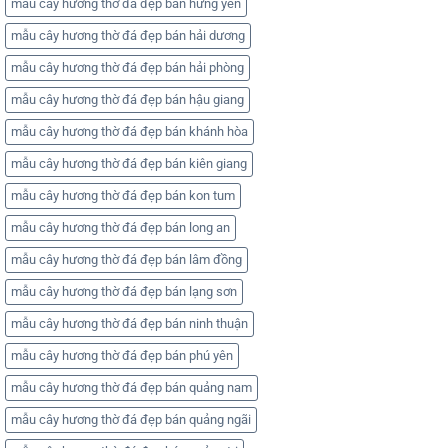
mẫu cây hương thờ đá đẹp bán hưng yên
mẫu cây hương thờ đá đẹp bán hải dương
mẫu cây hương thờ đá đẹp bán hải phòng
mẫu cây hương thờ đá đẹp bán hậu giang
mẫu cây hương thờ đá đẹp bán khánh hòa
mẫu cây hương thờ đá đẹp bán kiên giang
mẫu cây hương thờ đá đẹp bán kon tum
mẫu cây hương thờ đá đẹp bán long an
mẫu cây hương thờ đá đẹp bán lâm đồng
mẫu cây hương thờ đá đẹp bán lạng sơn
mẫu cây hương thờ đá đẹp bán ninh thuận
mẫu cây hương thờ đá đẹp bán phú yên
mẫu cây hương thờ đá đẹp bán quảng nam
mẫu cây hương thờ đá đẹp bán quảng ngãi