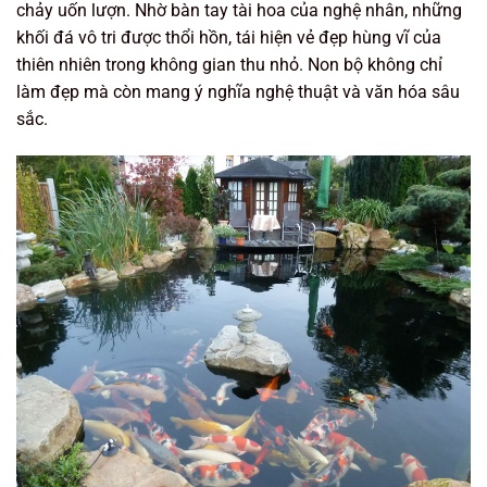
chảy uốn lượn. Nhờ bàn tay tài hoa của nghệ nhân, những
khối đá vô tri được thổi hồn, tái hiện vẻ đẹp hùng vĩ của
thiên nhiên trong không gian thu nhỏ. Non bộ không chỉ
làm đẹp mà còn mang ý nghĩa nghệ thuật và văn hóa sâu
sắc.