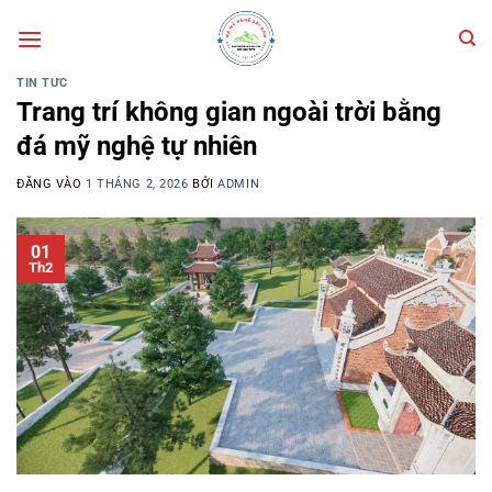
Bỏ
qua
nội
TIN TỨC
dung
Trang trí không gian ngoài trời bằng
đá mỹ nghệ tự nhiên
ĐĂNG VÀO
1 THÁNG 2, 2026
BỞI
ADMIN
01
Th2