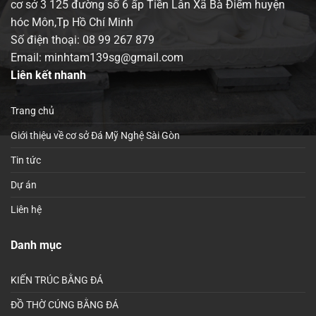
cơ sở 3 125 đường số 6 ấp Tiền Lân Xã Bà Điểm huyện
hóc Môn,Tp Hồ Chí Minh
Số điện thoại:
08 99 267 879
Email: minhtam139sg@gmail.com
Liên kết nhanh
Trang chủ
Giới thiệu về cơ sở Đá Mỹ Nghệ Sài Gòn
Tin tức
Dự án
Liên hệ
Danh mục
KIẾN TRÚC BẰNG ĐÁ
ĐỒ THỜ CÚNG BẰNG ĐÁ