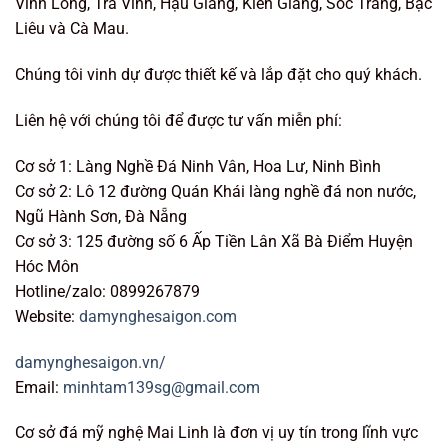
Vĩnh Long, Trà Vinh, Hậu Giang, Kiên Giang, Sóc Trăng, Bạc
Liêu và Cà Mau.
Chúng tôi vinh dự được thiết kế và lắp đặt cho quý khách.
Liên hệ với chúng tôi để được tư vấn miễn phí:
Cơ sở 1: Làng Nghề Đá Ninh Vân, Hoa Lư, Ninh Bình
Cơ sở 2: Lô 12 đường Quán Khái làng nghề đá non nước,
Ngũ Hành Sơn, Đà Nẵng
Cơ sở 3: 125 đường số 6 Ấp Tiền Lân Xã Bà Điểm Huyện
Hóc Môn
Hotline/zalo: 0899267879
Website:
damynghesaigon.com
damynghesaigon.vn/
Email:
minhtam139sg@gmail.com
Cơ sở đá mỹ nghệ Mai Linh là đơn vị uy tín trong lĩnh vực