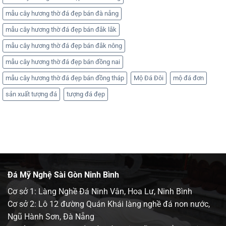
mẫu cây hương thờ đá đẹp bán đà nẵng
mẫu cây hương thờ đá đẹp bán đắk lắk
mẫu cây hương thờ đá đẹp bán đắk nông
mẫu cây hương thờ đá đẹp bán đồng nai
mẫu cây hương thờ đá đẹp bán đồng tháp
Mộ Đá Đôi
mộ đá đơn
sản xuất tượng đá
tượng đá đẹp
Đá Mỹ Nghệ Sài Gòn Ninh Bình
Cơ sở 1: Làng Nghề Đá Ninh Vân, Hoa Lư, Ninh Bình
Cơ sở 2: Lô 12 đường Quán Khái làng nghề đá non nước,
Ngũ Hành Sơn, Đà Nẵng