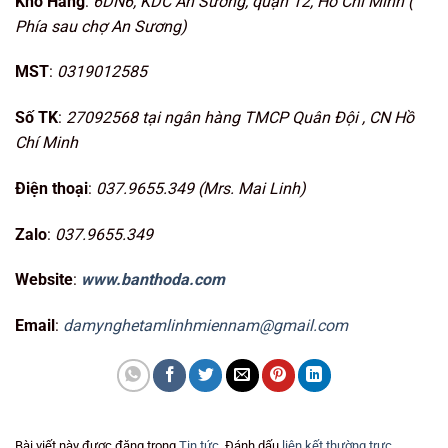
Kho Hàng
:
6DN6, KDC An Sương, quận 12, Hồ Chí Minh (
Phía sau chợ An Sương)
MST
:
0319012585
Số TK
:
27092568 tại ngân hàng TMCP Quân Đội , CN Hồ
Chí Minh
Điện thoại
:
037.9655.349 (Mrs. Mai Linh)
Zalo
:
037.9655.349
Website
:
www.banthoda.com
Email
:
damynghetamlinhmiennam@gmail.com
Bài viết này được đăng trong
Tin tức
. Đánh dấu
liên kết thường trực
.