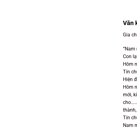
Văn 
Gia ch
“Nam m
Con lạ
Hôm n
Tín ch
Hiện 
Hôm na
mới, k
cho………
thành,
Tín c
Nam mô