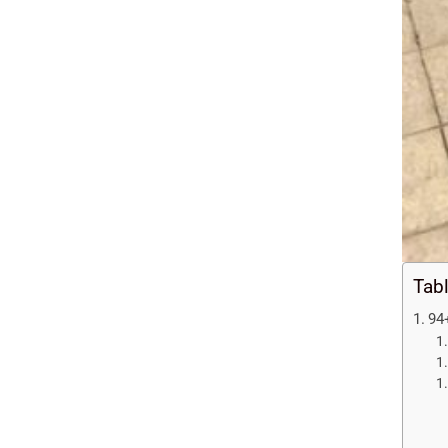
Tab
94