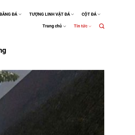
 BẰNG ĐÁ
TƯỢNG LINH VẬT ĐÁ
CỘT ĐÁ
Trang chủ
Tin tức
ng