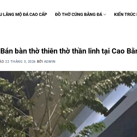
U LĂNG MỘ ĐÁ CAO CẤP
ĐỒ THỜ CÚNG BẰNG ĐÁ
KIẾN TRÚC
C
Bán bàn thờ thiên thờ thần linh tại Cao Bằ
VÀO
22 THÁNG 3, 2026
BỞI
ADMIN