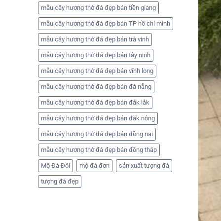
mẫu cây hương thờ đá đẹp bán tiền giang
mẫu cây hương thờ đá đẹp bán TP hồ chí minh
mẫu cây hương thờ đá đẹp bán trà vinh
mẫu cây hương thờ đá đẹp bán tây ninh
mẫu cây hương thờ đá đẹp bán vĩnh long
mẫu cây hương thờ đá đẹp bán đà nẵng
mẫu cây hương thờ đá đẹp bán đắk lắk
mẫu cây hương thờ đá đẹp bán đắk nông
mẫu cây hương thờ đá đẹp bán đồng nai
mẫu cây hương thờ đá đẹp bán đồng tháp
Mộ Đá Đôi
mộ đá đơn
sản xuất tượng đá
tượng đá đẹp