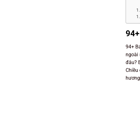
94+
94+ Bá
ngoài 
đâu? B
Chiều 
hương