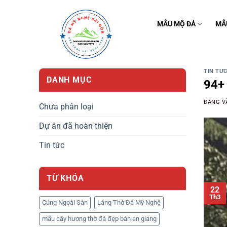
Bỏ
qua
MẪU MỘ ĐÁ
MẪ
nội
dung
TIN TỨ
DANH MỤC
94+ 
ĐĂNG 
Chưa phân loại
Dự án đã hoàn thiện
Tin tức
TỪ KHÓA
22
Th3
Cúng Ngoài Sân
Lăng Thờ Đá Mỹ Nghệ
mẫu cây hương thờ đá đẹp bán an giang