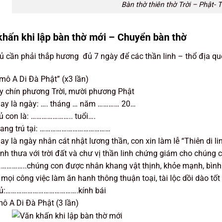
Bàn thờ thiên thờ Trời – Phật- 
khấn khi lập bàn thờ mới – Chuyển bàn thờ
ủ cần phải thắp hương đủ 7 ngày để các thần linh – thổ địa quen
ô A Di Đà Phật” (x3 lần)
y chín phương Trời, mười phương Phật
ay là ngày: …. tháng … năm ………… 20…
ủ con là: ………………….. tuổi….
đang trú tại: …………………………………
y là ngày nhân cát nhật lương thần, con xin làm lễ “Thiên di li
ính thưa với trời đất và chư vị thần linh chứng giám cho chúng
………..chúng con được nhân khang vật thịnh, khỏe mạnh, bình 
 mọi công việc làm ăn hanh thông thuận toại, tài lộc dồi dào tốt 
hủ:………………………………….kính bái
 A Di Đà Phật (3 lần)