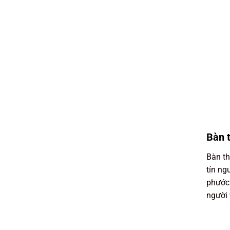
Bàn t
Bàn th
tín ng
phước 
người 