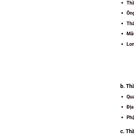
Thầ
Ông
Th
Mẫ
Lo
b. Th
Qua
Địa
Phậ
c. Th