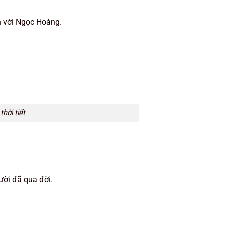
h với Ngọc Hoàng.
hời tiết
ười đã qua đời.