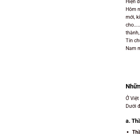
Hiện 
Hôm na
mới, k
cho………
thành,
Tín c
Nam mô
Nhữn
Ở Việt
Dưới đ
a. Th
Thầ