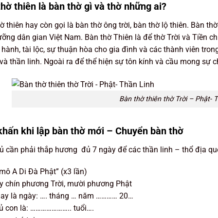
hờ thiên là bàn thờ gì và thờ những ai?
ờ thiên hay còn gọi là bàn thờ ông trời, bàn thờ lộ thiên. Bàn th
ưỡng dân gian Việt Nam. Bàn thờ Thiên là để thờ Trời và Tiền c
hành, tài lộc, sự thuận hòa cho gia đình và các thành viên trong
và thần linh. Ngoài ra để thể hiện sự tôn kính và cầu mong sự c
Bàn thờ thiên thờ Trời – Phật- 
khấn khi lập bàn thờ mới – Chuyển bàn thờ
ủ cần phải thắp hương đủ 7 ngày để các thần linh – thổ địa quen
ô A Di Đà Phật” (x3 lần)
y chín phương Trời, mười phương Phật
ay là ngày: …. tháng … năm ………… 20…
ủ con là: ………………….. tuổi….