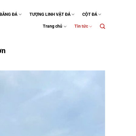
 BẰNG ĐÁ
TƯỢNG LINH VẬT ĐÁ
CỘT ĐÁ
Trang chủ
Tin tức
ơn