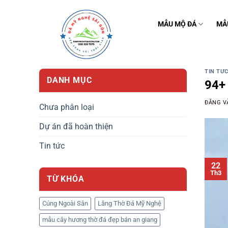
Bỏ
qua
MẪU MỘ ĐÁ
MẪ
nội
dung
TIN TỨ
DANH MỤC
94+ 
ĐĂNG 
Chưa phân loại
Dự án đã hoàn thiện
Tin tức
22
Th3
TỪ KHÓA
Cúng Ngoài Sân
Lăng Thờ Đá Mỹ Nghệ
mẫu cây hương thờ đá đẹp bán an giang