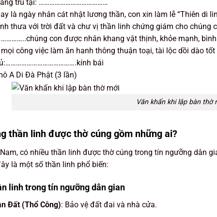
đang trú tại: …………………………………
y là ngày nhân cát nhật lương thần, con xin làm lễ “Thiên di li
ính thưa với trời đất và chư vị thần linh chứng giám cho chúng
………..chúng con được nhân khang vật thịnh, khỏe mạnh, bình 
 mọi công việc làm ăn hanh thông thuận toại, tài lộc dồi dào tốt 
hủ:………………………………….kính bái
 A Di Đà Phật (3 lần)
Văn khấn khi lập bàn thờ 
g thần linh được thờ cúng gồm những ai?
 Nam, có nhiều thần linh được thờ cúng trong tín ngưỡng dân gia
ây là một số thần linh phổ biến:
ần linh trong tín ngưỡng dân gian
n Đất (Thổ Công)
: Bảo vệ đất đai và nhà cửa.