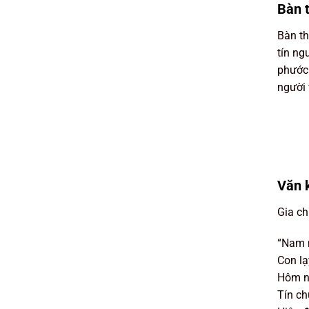
Bàn t
Bàn th
tín ng
phước 
người 
Văn 
Gia ch
“Nam m
Con lạ
Hôm n
Tín ch