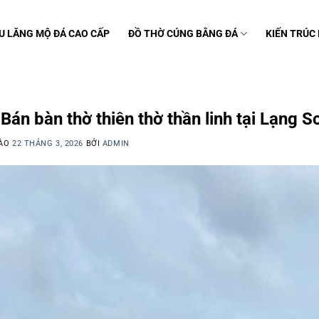
U LĂNG MỘ ĐÁ CAO CẤP
ĐỒ THỜ CÚNG BẰNG ĐÁ
KIẾN TRÚC
C
Bán bàn thờ thiên thờ thần linh tại Lạng S
VÀO
22 THÁNG 3, 2026
BỞI
ADMIN