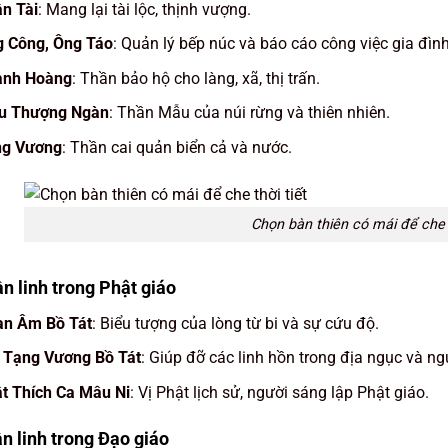
n Tài
: Mang lại tài lộc, thịnh vượng.
 Công, Ông Táo
: Quản lý bếp núc và báo cáo công việc gia đìn
ành Hoàng
: Thần bảo hộ cho làng, xã, thị trấn.
u Thượng Ngàn
: Thần Mẫu của núi rừng và thiên nhiên.
ng Vương
: Thần cai quản biển cả và nước.
Chọn bàn thiên có mái để che t
ần linh trong Phật giáo
n Âm Bồ Tát
: Biểu tượng của lòng từ bi và sự cứu độ.
 Tạng Vương Bồ Tát
: Giúp đỡ các linh hồn trong địa ngục và ng
t Thích Ca Mâu Ni
: Vị Phật lịch sử, người sáng lập Phật giáo.
ần linh trong Đạo giáo