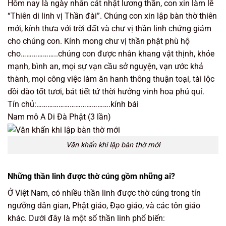
Hôm nay là ngày nhân cát nhật lương thần, con xin làm lễ
“Thiên di linh vị Thần đài”. Chúng con xin lập bàn thờ thiên
mới, kính thưa với trời đất và chư vị thần linh chứng giám
cho chúng con. Kính mong chư vị thần phật phù hộ
cho………………..chúng con được nhân khang vật thịnh, khỏe
mạnh, bình an, mọi sự vạn cầu sở nguyện, vạn ước khả
thành, mọi công việc làm ăn hanh thông thuận toại, tài lộc
dồi dào tốt tươi, bát tiết tứ thời hưởng vinh hoa phú quí.
Tín chủ:………………………………….kính bái
Nam mô A Di Đà Phật (3 lần)
Văn khấn khi lập bàn thờ mới
Những thần linh được thờ cúng gồm những ai?
Ở Việt Nam, có nhiều thần linh được thờ cúng trong tín
ngưỡng dân gian, Phật giáo, Đạo giáo, và các tôn giáo
khác. Dưới đây là một số thần linh phổ biến: