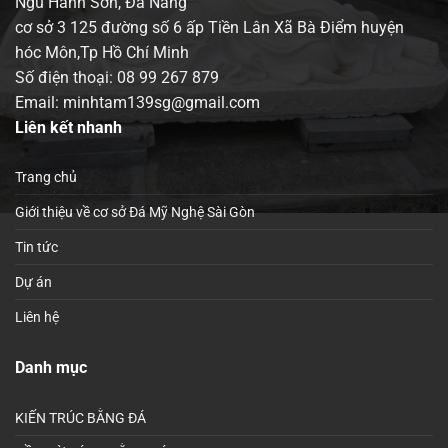
Ngũ Hành Sơn, Đà Nẵng
cơ sở 3 125 đường số 6 ấp Tiền Lân Xã Bà Điểm huyện
hóc Môn,Tp Hồ Chí Minh
Số điện thoại:
08 99 267 879
Email: minhtam139sg@gmail.com
Liên kết nhanh
Trang chủ
Giới thiệu về cơ sở Đá Mỹ Nghệ Sài Gòn
Tin tức
Dự án
Liên hệ
Danh mục
KIẾN TRÚC BẰNG ĐÁ