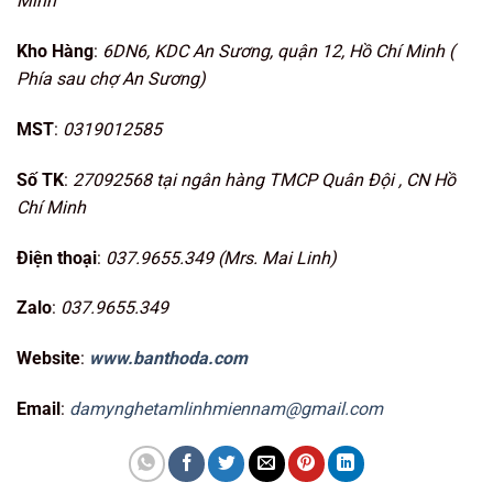
Minh
Kho Hàng
:
6DN6, KDC An Sương, quận 12, Hồ Chí Minh (
Phía sau chợ An Sương)
MST
:
0319012585
Số TK
:
27092568 tại ngân hàng TMCP Quân Đội , CN Hồ
Chí Minh
Điện thoại
:
037.9655.349 (Mrs. Mai Linh)
Zalo
:
037.9655.349
Website
:
www.banthoda.com
Email
:
damynghetamlinhmiennam@gmail.com