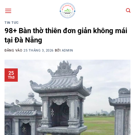
Bỏ
qua
nội
TIN TỨC
dung
98+ Bàn thờ thiên đơn giản không mái
tại Đà Nẵng
ĐĂNG VÀO
25 THÁNG 3, 2026
BỞI
ADMIN
25
Th3