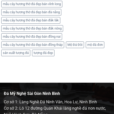
mẫu cây hương thờ đá đẹp bán vĩnh long
mẫu cây hương thờ đá đẹp bán đà nẵng
mẫu cây hương thờ đá đẹp bán đắk lắk
mẫu cây hương thờ đá đẹp bán đắk nông
mẫu cây hương thờ đá đẹp bán đồng nai
mẫu cây hương thờ đá đẹp bán đồng tháp
Mộ Đá Đôi
mộ đá đơn
sản xuất tượng đá
tượng đá đẹp
Đá Mỹ Nghệ Sài Gòn Ninh Bình
Cơ sở 1: Làng Nghề Đá Ninh Vân, Hoa Lư, Ninh Bình
Cơ sở 2: Lô 12 đường Quán Khái làng nghề đá non nước,