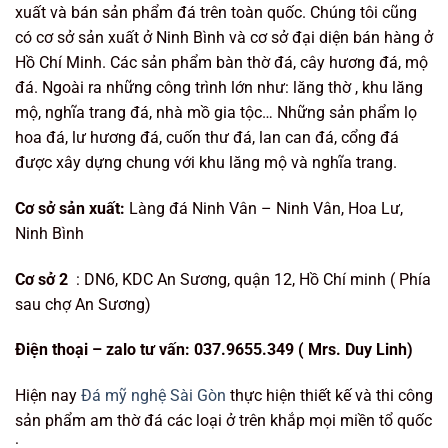
xuất và bán sản phẩm đá trên toàn quốc. Chúng tôi cũng
có cơ sở sản xuất ở Ninh Bình và cơ sở đại diện bán hàng ở
Hồ Chí Minh. Các sản phẩm bàn thờ đá, cây hương đá, mộ
đá. Ngoài ra những công trình lớn như: lăng thờ , khu lăng
mộ, nghĩa trang đá, nhà mồ gia tộc… Những sản phẩm lọ
hoa đá, lư hương đá, cuốn thư đá, lan can đá, cổng đá
được xây dựng chung với khu lăng mộ và nghĩa trang.
Cơ sở sản xuất:
Làng đá Ninh Vân – Ninh Vân, Hoa Lư,
Ninh Bình
Cơ sở 2
: DN6, KDC An Sương, quận 12, Hồ Chí minh ( Phía
sau chợ An Sương)
Điện t
hoại – zalo tư vấn:
037.9655.349 ( Mrs. Duy Linh
)
Hiện nay
Đá mỹ nghệ Sài Gòn
thực hiện thiết kế và thi công
sản phẩm am thờ đá các loại ở trên khắp mọi miền tổ quốc
: