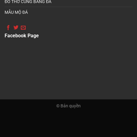
ĐỒ THỜ CÚNG BẰNG ĐÁ
MẪU MỘ ĐÁ
Facebook Page
© Bản quyền