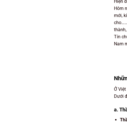
Hiện 
Hôm na
mới, k
cho………
thành,
Tín c
Nam mô
Nhữn
Ở Việt
Dưới đ
a. Th
Thầ