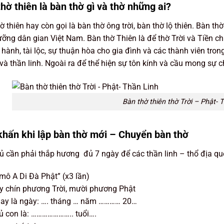
hờ thiên là bàn thờ gì và thờ những ai?
ờ thiên hay còn gọi là bàn thờ ông trời, bàn thờ lộ thiên. Bàn th
ưỡng dân gian Việt Nam. Bàn thờ Thiên là để thờ Trời và Tiền c
hành, tài lộc, sự thuận hòa cho gia đình và các thành viên trong
và thần linh. Ngoài ra để thể hiện sự tôn kính và cầu mong sự c
Bàn thờ thiên thờ Trời – Phật- 
khấn khi lập bàn thờ mới – Chuyển bàn thờ
ủ cần phải thắp hương đủ 7 ngày để các thần linh – thổ địa quen
ô A Di Đà Phật” (x3 lần)
y chín phương Trời, mười phương Phật
ay là ngày: …. tháng … năm ………… 20…
ủ con là: ………………….. tuổi….