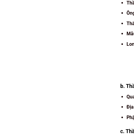
Thầ
Ông
Th
Mẫ
Lo
b. Th
Qua
Địa
Phậ
c. Th