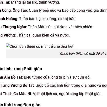
n Tài
: Mang lại tài lộc, thịnh vượng.
 Công, Ông Táo
: Quản lý bếp núc và báo cáo công việc gia đìn
ành Hoàng
: Thần bảo hộ cho làng, xã, thị trấn.
u Thượng Ngàn
: Thần Mẫu của núi rừng và thiên nhiên.
ng Vương
: Thần cai quản biển cả và nước.
Chọn bàn thiên có mái để che t
ần linh trong Phật giáo
n Âm Bồ Tát
: Biểu tượng của lòng từ bi và sự cứu độ.
 Tạng Vương Bồ Tát
: Giúp đỡ các linh hồn trong địa ngục và ng
t Thích Ca Mâu Ni
: Vị Phật lịch sử, người sáng lập Phật giáo.
ần linh trong Đạo giáo