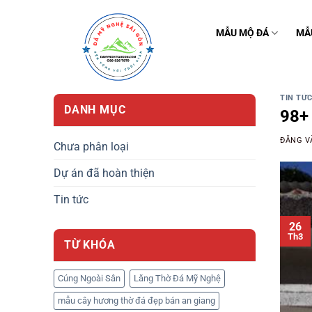
Bỏ
qua
MẪU MỘ ĐÁ
MẪ
nội
dung
TIN TỨ
DANH MỤC
98+ 
ĐĂNG 
Chưa phân loại
Dự án đã hoàn thiện
Tin tức
26
Th3
TỪ KHÓA
Cúng Ngoài Sân
Lăng Thờ Đá Mỹ Nghệ
mẫu cây hương thờ đá đẹp bán an giang