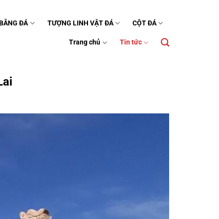
 BẰNG ĐÁ
TƯỢNG LINH VẬT ĐÁ
CỘT ĐÁ
Trang chủ
Tin tức
Lai