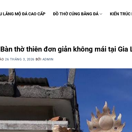
U LĂNG MỘ ĐÁ CAO CẤP
ĐỒ THỜ CÚNG BẰNG ĐÁ
KIẾN TRÚC
C
Bàn thờ thiên đơn giản không mái tại Gia 
VÀO
26 THÁNG 3, 2026
BỞI
ADMIN