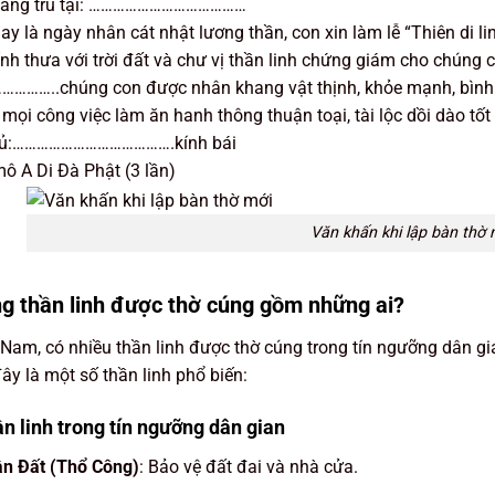
đang trú tại: …………………………………
y là ngày nhân cát nhật lương thần, con xin làm lễ “Thiên di li
ính thưa với trời đất và chư vị thần linh chứng giám cho chúng
………..chúng con được nhân khang vật thịnh, khỏe mạnh, bình 
 mọi công việc làm ăn hanh thông thuận toại, tài lộc dồi dào tốt 
hủ:………………………………….kính bái
 A Di Đà Phật (3 lần)
Văn khấn khi lập bàn thờ 
g thần linh được thờ cúng gồm những ai?
 Nam, có nhiều thần linh được thờ cúng trong tín ngưỡng dân gia
ây là một số thần linh phổ biến:
ần linh trong tín ngưỡng dân gian
n Đất (Thổ Công)
: Bảo vệ đất đai và nhà cửa.