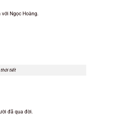
h với Ngọc Hoàng.
hời tiết
ười đã qua đời.