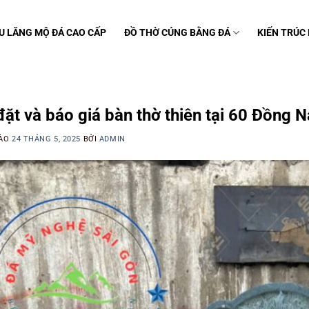
U LĂNG MỘ ĐÁ CAO CẤP
ĐỒ THỜ CÚNG BẰNG ĐÁ
KIẾN TRÚC
C
đặt và báo giá bàn thờ thiên tại 60 Đồng N
VÀO
24 THÁNG 5, 2025
BỞI
ADMIN