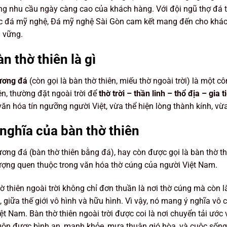
g nhu cầu ngày càng cao của khách hàng. Với đội ngũ thợ đá ta
ác đá mỹ nghệ, Đá mỹ nghệ Sài Gòn cam kết mang đến cho khá
 vững.
n thờ thiên là gì
ương đá
(còn gọi là bàn thờ thiên, miếu thờ ngoài trời) là một 
ên, thường đặt ngoài trời để
thờ trời – thần linh – thổ địa – gia t
văn hóa tín ngưỡng người Việt, vừa thể hiện lòng thành kính, 
 nghĩa của bàn thờ thiên
ơng đá (bàn thờ thiên bằng đá), hay còn được gọi là bàn thờ thi
ượng quen thuộc trong văn hóa thờ cúng của người Việt Nam.
ờ thiên ngoài trời không chỉ đơn thuần là nơi thờ cúng mà còn là
 giữa thế giới vô hình và hữu hình. Vì vậy, nó mang ý nghĩa vô 
ệt Nam. Bàn thờ thiên ngoài trời được coi là nơi chuyển tải ướ
uôn được bình an, mạnh khỏe, mưa thuận gió hòa, và cuộc sốn