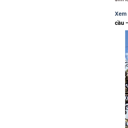
Xem 
cầu –