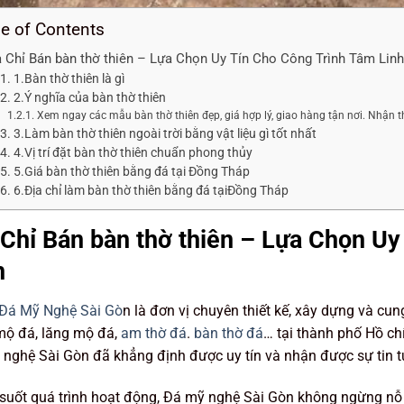
le of Contents
a Chỉ Bán bàn thờ thiên – Lựa Chọn Uy Tín Cho Công Trình Tâm Lin
1.Bàn thờ thiên là gì
2.Ý nghĩa của bàn thờ thiên
Xem ngay các mẫu bàn thờ thiên đẹp, giá hợp lý, giao hàng tận nơi. Nhận t
3.Làm bàn thờ thiên ngoài trời bằng vật liệu gì tốt nhất
4.Vị trí đặt bàn thờ thiên chuẩn phong thủy
5.Giá bàn thờ thiên bằng đá tại Đồng Tháp
6.Địa chỉ làm bàn thờ thiên bằng đá tạiĐồng Tháp
 Chỉ Bán bàn thờ thiên – Lựa Chọn U
h
Đá Mỹ Nghệ Sài Gò
n là đơn vị chuyên thiết kế, xây dựng và cu
ộ đá, lăng mộ đá,
am thờ đá
.
bàn thờ đá
… tại thành phố Hồ c
nghệ Sài Gòn đã khẳng định được uy tín và nhận được sự tin 
suốt quá trình hoạt động, Đá mỹ nghệ Sài Gòn không ngừng nỗ 