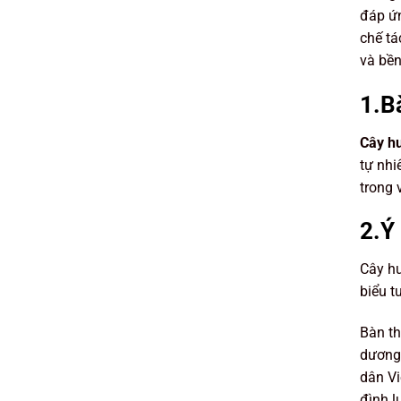
đáp ứn
chế t
và bền
1.Bà
Cây h
tự nhi
trong 
2.Ý
Cây hư
biểu t
Bàn th
dương,
dân Vi
đình l