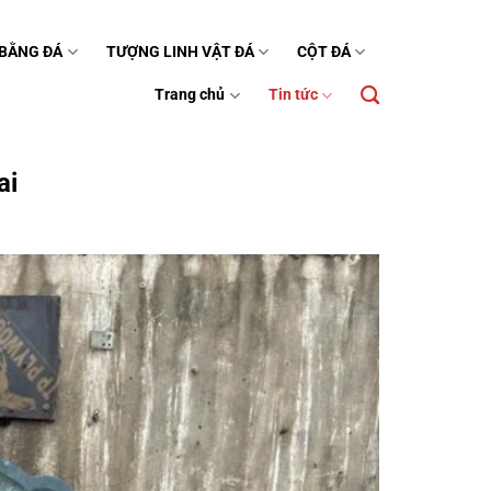
 BẰNG ĐÁ
TƯỢNG LINH VẬT ĐÁ
CỘT ĐÁ
Trang chủ
Tin tức
ai