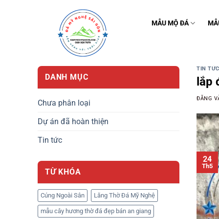
Bỏ
qua
MẪU MỘ ĐÁ
MẪ
nội
dung
TIN TỨ
DANH MỤC
lắp 
ĐĂNG 
Chưa phân loại
Dự án đã hoàn thiện
Tin tức
24
Th5
TỪ KHÓA
Cúng Ngoài Sân
Lăng Thờ Đá Mỹ Nghệ
mẫu cây hương thờ đá đẹp bán an giang