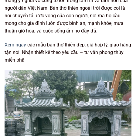
mang ý nghĩa vô cùng to lớn trong tâm trí và tâm hồn của
người dân Việt Nam. Bàn thờ thiên ngoài trời được coi là
nơi chuyển tải ước vọng của con người, nơi mà họ cầu
mong cho gia đình luôn được bình an, mạnh khỏe, mưa
thuận gió hòa, và cuộc sống ấm no đầy đủ.
Xem ngay
các mẫu bàn thờ thiên đẹp, giá hợp lý, giao hàng
tận nơi. Nhận thiết kế theo yêu cầu – tư vấn phong thủy
miễn phí!