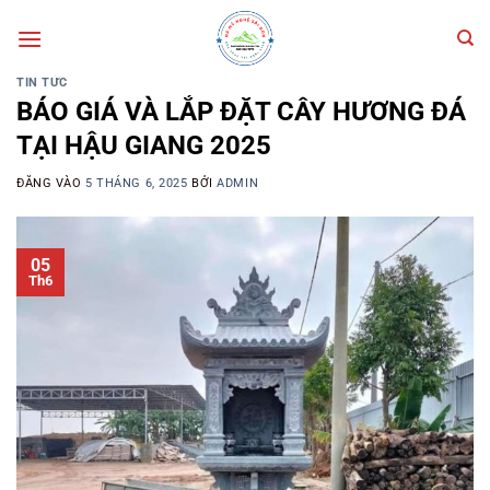
Bỏ
qua
nội
TIN TỨC
dung
BÁO GIÁ VÀ LẮP ĐẶT CÂY HƯƠNG ĐÁ
TẠI HẬU GIANG 2025
ĐĂNG VÀO
5 THÁNG 6, 2025
BỞI
ADMIN
05
Th6