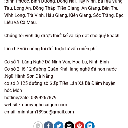
:Bình Phước, Bình Dương, Đồng Nai, Tây Ninh, Bà Rịa Vũng
Tàu, Long An, Đồng Tháp, Tiền Giang, An Giang, Bến Tre,
Vĩnh Long, Trà Vinh, Hậu Giang, Kiên Giang, Sóc Trăng, Bạc
Liêu và Cà Mau.
Chúng tôi vinh dự được thiết kế và lắp đặt cho quý khách.
Liên hệ với chúng tôi để được tư vấn miễn phí:
Cơ sở 1: Làng Nghề Đá Ninh Vân, Hoa Lư, Ninh Bình
Cơ sở 2: lô 12 đường Quán Khái làng nghề đá non nước
,Ngũ Hành Sơn,Đà Nẵng
cơ sở 3 125 đường số 6 ấp Tiền Lân Xã Bà Điểm huyện
hóc Môn
hotline/zalo: 0899267879
website: damynghesaigon.com
email: minhtam139sg@gmail.com