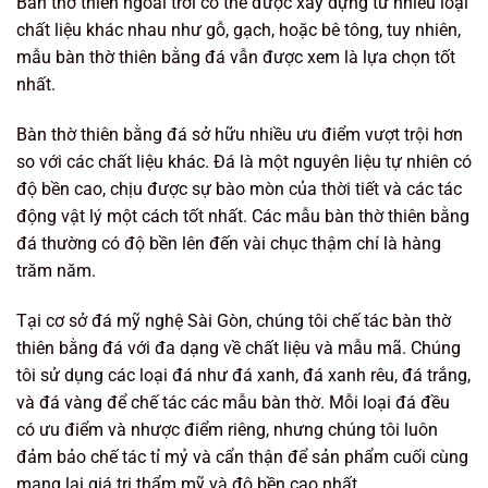
Bàn thờ thiên ngoài trời có thể được xây dựng từ nhiều loại
chất liệu khác nhau như gỗ, gạch, hoặc bê tông, tuy nhiên,
mẫu bàn thờ thiên bằng đá vẫn được xem là lựa chọn tốt
nhất.
Bàn thờ thiên bằng đá sở hữu nhiều ưu điểm vượt trội hơn
so với các chất liệu khác. Đá là một nguyên liệu tự nhiên có
độ bền cao, chịu được sự bào mòn của thời tiết và các tác
động vật lý một cách tốt nhất. Các mẫu bàn thờ thiên bằng
đá thường có độ bền lên đến vài chục thậm chí là hàng
trăm năm.
Tại cơ sở đá mỹ nghệ Sài Gòn, chúng tôi chế tác bàn thờ
thiên bằng đá với đa dạng về chất liệu và mẫu mã. Chúng
tôi sử dụng các loại đá như đá xanh, đá xanh rêu, đá trắng,
và đá vàng để chế tác các mẫu bàn thờ. Mỗi loại đá đều
có ưu điểm và nhược điểm riêng, nhưng chúng tôi luôn
đảm bảo chế tác tỉ mỷ và cẩn thận để sản phẩm cuối cùng
mang lại giá trị thẩm mỹ và độ bền cao nhất.