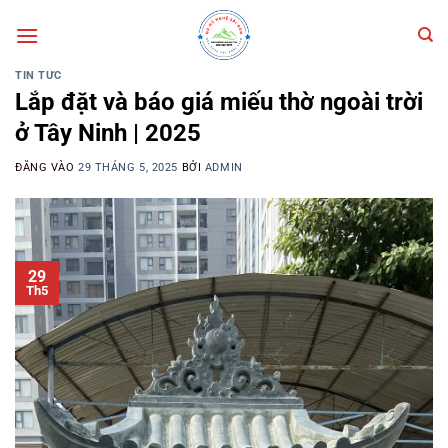
Bỏ
qua
nội
TIN TỨC
dung
Lắp đặt và báo giá miếu thờ ngoài trời
ở Tây Ninh | 2025
ĐĂNG VÀO
29 THÁNG 5, 2025
BỞI
ADMIN
29
Th5