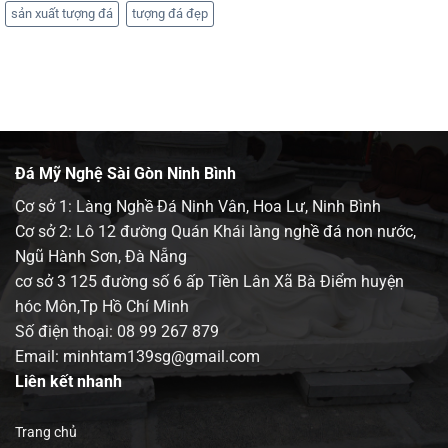
sản xuất tượng đá
tượng đá đẹp
Đá Mỹ Nghệ Sài Gòn Ninh Bình
Cơ sở 1: Làng Nghề Đá Ninh Vân, Hoa Lư, Ninh Bình
Cơ sở 2: Lô 12 đường Quán Khái làng nghề đá non nước,
Ngũ Hành Sơn, Đà Nẵng
cơ sở 3 125 đường số 6 ấp Tiền Lân Xã Bà Điểm huyện
hóc Môn,Tp Hồ Chí Minh
Số điện thoại:
08 99 267 879
Email: minhtam139sg@gmail.com
Liên kết nhanh
Trang chủ