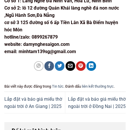
Cơ sở 1: Làng Nghề Đá Ninh Vân, Hoa Lư, Ninh Bình
Cơ sở 2: lô 12 đường Quán Khái làng nghề đá non nước
,Ngũ Hành Sơn,Đà Nẵng
cơ sở 3 125 đường số 6 ấp Tiền Lân Xã Bà Điểm huyện
hóc Môn
hotline/zalo: 0899267879
website: damynghesaigon.com
email: minhtam139sg@gmail.com
Bài viết này được đăng trong
Tin tức
. Đánh dấu
liên kết thường trực
.
Lắp đặt và báo giá miếu thờ
Lắp đặt và báo giá miếu thờ
ngoài trời ở An Giang | 2025
ngoài trời ở Đồng Nai | 2025