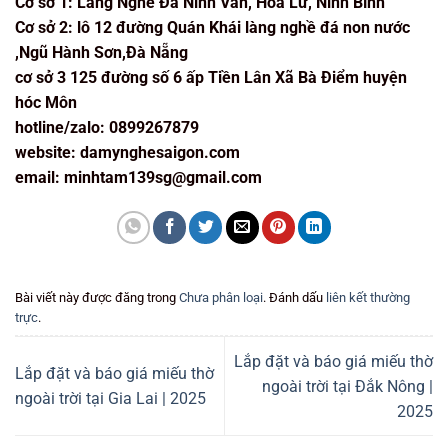
Cơ sở 1: Làng Nghề Đá Ninh Vân, Hoa Lư, Ninh Bình
Cơ sở 2: lô 12 đường Quán Khái làng nghề đá non nước
,Ngũ Hành Sơn,Đà Nẵng
cơ sở 3 125 đường số 6 ấp Tiền Lân Xã Bà Điểm huyện
hóc Môn
hotline/zalo: 0899267879
website: damynghesaigon.com
email: minhtam139sg@gmail.com
Bài viết này được đăng trong
Chưa phân loại
. Đánh dấu
liên kết thường
trực
.
Lắp đặt và báo giá miếu thờ
Lắp đặt và báo giá miếu thờ
ngoài trời tại Đắk Nông |
ngoài trời tại Gia Lai | 2025
2025