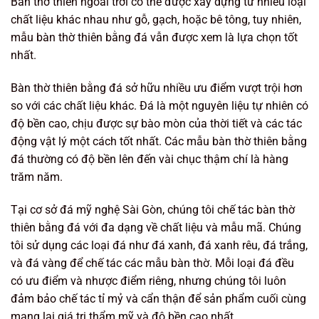
Bàn thờ thiên ngoài trời có thể được xây dựng từ nhiều loại
chất liệu khác nhau như gỗ, gạch, hoặc bê tông, tuy nhiên,
mẫu bàn thờ thiên bằng đá vẫn được xem là lựa chọn tốt
nhất.
Bàn thờ thiên bằng đá sở hữu nhiều ưu điểm vượt trội hơn
so với các chất liệu khác. Đá là một nguyên liệu tự nhiên có
độ bền cao, chịu được sự bào mòn của thời tiết và các tác
động vật lý một cách tốt nhất. Các mẫu bàn thờ thiên bằng
đá thường có độ bền lên đến vài chục thậm chí là hàng
trăm năm.
Tại cơ sở đá mỹ nghệ Sài Gòn, chúng tôi chế tác bàn thờ
thiên bằng đá với đa dạng về chất liệu và mẫu mã. Chúng
tôi sử dụng các loại đá như đá xanh, đá xanh rêu, đá trắng,
và đá vàng để chế tác các mẫu bàn thờ. Mỗi loại đá đều
có ưu điểm và nhược điểm riêng, nhưng chúng tôi luôn
đảm bảo chế tác tỉ mỷ và cẩn thận để sản phẩm cuối cùng
mang lại giá trị thẩm mỹ và độ bền cao nhất.