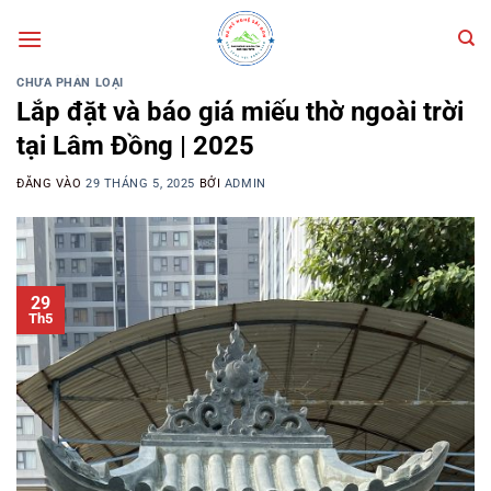
Bỏ
qua
nội
CHƯA PHÂN LOẠI
dung
Lắp đặt và báo giá miếu thờ ngoài trời
tại Lâm Đồng | 2025
ĐĂNG VÀO
29 THÁNG 5, 2025
BỞI
ADMIN
29
Th5