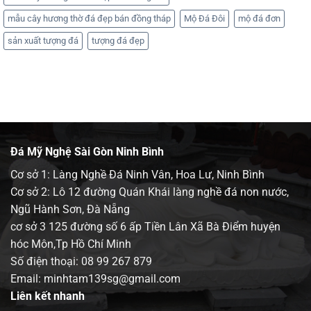
mẫu cây hương thờ đá đẹp bán đồng tháp
Mộ Đá Đôi
mộ đá đơn
sản xuất tượng đá
tượng đá đẹp
Đá Mỹ Nghệ Sài Gòn Ninh Bình
Cơ sở 1: Làng Nghề Đá Ninh Vân, Hoa Lư, Ninh Bình
Cơ sở 2: Lô 12 đường Quán Khái làng nghề đá non nước,
Ngũ Hành Sơn, Đà Nẵng
cơ sở 3 125 đường số 6 ấp Tiền Lân Xã Bà Điểm huyện
hóc Môn,Tp Hồ Chí Minh
Số điện thoại:
08 99 267 879
Email: minhtam139sg@gmail.com
Liên kết nhanh