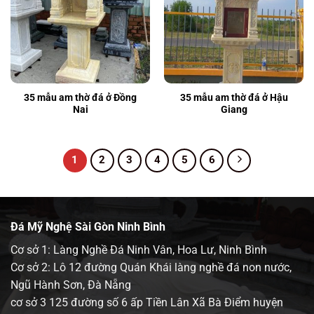
35 mẫu am thờ đá ở Đồng
35 mẫu am thờ đá ở Hậu
Nai
Giang
1
2
3
4
5
6
Đá Mỹ Nghệ Sài Gòn Ninh Bình
Cơ sở 1: Làng Nghề Đá Ninh Vân, Hoa Lư, Ninh Bình
Cơ sở 2: Lô 12 đường Quán Khái làng nghề đá non nước,
Ngũ Hành Sơn, Đà Nẵng
cơ sở 3 125 đường số 6 ấp Tiền Lân Xã Bà Điểm huyện