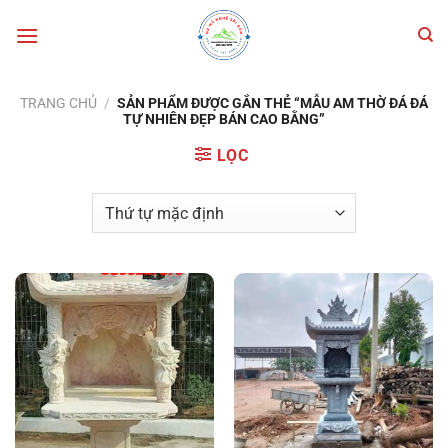
Bỏ
qua
nội
dung
TRANG CHỦ
/
SẢN PHẨM ĐƯỢC GẮN THẺ “MẪU AM THỜ ĐÁ ĐÁ
TỰ NHIÊN ĐẸP BÁN CAO BẰNG”
LỌC