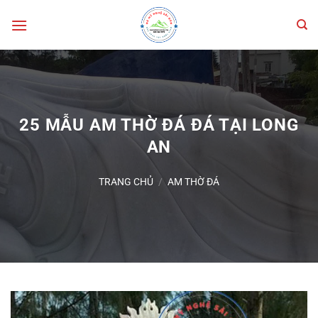
Bỏ
qua
nội
dung
25 MẪU AM THỜ ĐÁ ĐÁ TẠI LONG
AN
TRANG CHỦ
/
AM THỜ ĐÁ