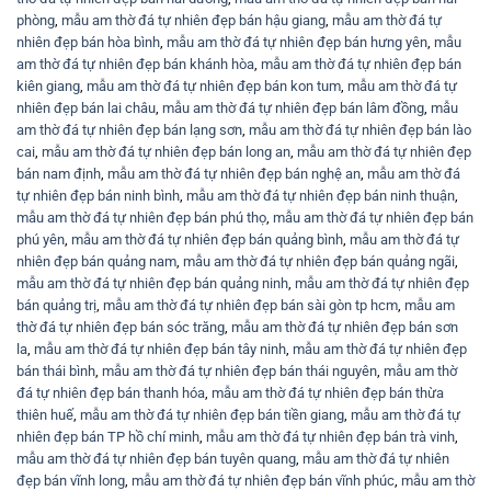
phòng
,
mẫu am thờ đá tự nhiên đẹp bán hậu giang
,
mẫu am thờ đá tự
nhiên đẹp bán hòa bình
,
mẫu am thờ đá tự nhiên đẹp bán hưng yên
,
mẫu
am thờ đá tự nhiên đẹp bán khánh hòa
,
mẫu am thờ đá tự nhiên đẹp bán
kiên giang
,
mẫu am thờ đá tự nhiên đẹp bán kon tum
,
mẫu am thờ đá tự
nhiên đẹp bán lai châu
,
mẫu am thờ đá tự nhiên đẹp bán lâm đồng
,
mẫu
am thờ đá tự nhiên đẹp bán lạng sơn
,
mẫu am thờ đá tự nhiên đẹp bán lào
cai
,
mẫu am thờ đá tự nhiên đẹp bán long an
,
mẫu am thờ đá tự nhiên đẹp
bán nam định
,
mẫu am thờ đá tự nhiên đẹp bán nghệ an
,
mẫu am thờ đá
tự nhiên đẹp bán ninh bình
,
mẫu am thờ đá tự nhiên đẹp bán ninh thuận
,
mẫu am thờ đá tự nhiên đẹp bán phú thọ
,
mẫu am thờ đá tự nhiên đẹp bán
phú yên
,
mẫu am thờ đá tự nhiên đẹp bán quảng bình
,
mẫu am thờ đá tự
nhiên đẹp bán quảng nam
,
mẫu am thờ đá tự nhiên đẹp bán quảng ngãi
,
mẫu am thờ đá tự nhiên đẹp bán quảng ninh
,
mẫu am thờ đá tự nhiên đẹp
bán quảng trị
,
mẫu am thờ đá tự nhiên đẹp bán sài gòn tp hcm
,
mẫu am
thờ đá tự nhiên đẹp bán sóc trăng
,
mẫu am thờ đá tự nhiên đẹp bán sơn
la
,
mẫu am thờ đá tự nhiên đẹp bán tây ninh
,
mẫu am thờ đá tự nhiên đẹp
bán thái bình
,
mẫu am thờ đá tự nhiên đẹp bán thái nguyên
,
mẫu am thờ
đá tự nhiên đẹp bán thanh hóa
,
mẫu am thờ đá tự nhiên đẹp bán thừa
thiên huế
,
mẫu am thờ đá tự nhiên đẹp bán tiền giang
,
mẫu am thờ đá tự
nhiên đẹp bán TP hồ chí minh
,
mẫu am thờ đá tự nhiên đẹp bán trà vinh
,
mẫu am thờ đá tự nhiên đẹp bán tuyên quang
,
mẫu am thờ đá tự nhiên
đẹp bán vĩnh long
,
mẫu am thờ đá tự nhiên đẹp bán vĩnh phúc
,
mẫu am thờ