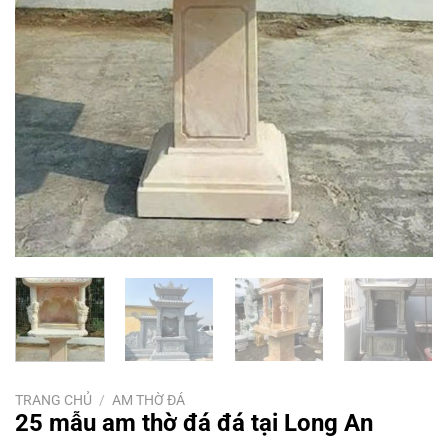
TRANG CHỦ
/
AM THỜ ĐÁ
25 mẫu am thờ đá đá tại Long An