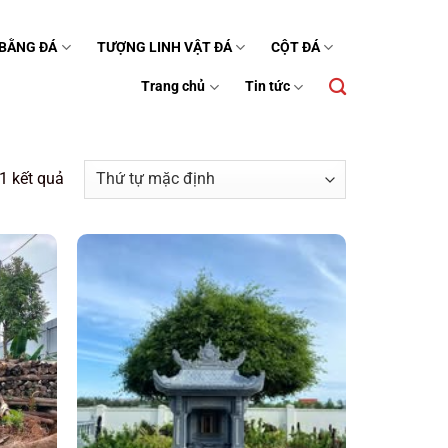
 BẰNG ĐÁ
TƯỢNG LINH VẬT ĐÁ
CỘT ĐÁ
Trang chủ
Tin tức
1 kết quả