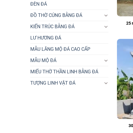
ĐÈN ĐÁ
ĐỒ THỜ CÚNG BẰNG ĐÁ
25 
KIẾN TRÚC BẰNG ĐÁ
LƯ HƯƠNG ĐÁ
MẪU LĂNG MỘ ĐÁ CAO CẤP
MẪU MỘ ĐÁ
MIẾU THỜ THẦN LINH BẰNG ĐÁ
TƯỢNG LINH VẬT ĐÁ
30