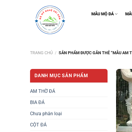
Bỏ
qua
MẪU MỘ ĐÁ
MẪ
nội
dung
TRANG CHỦ
/
SẢN PHẨM ĐƯỢC GẮN THẺ “MẪU AM TH
DANH MỤC SẢN PHẨM
AM THỜ ĐÁ
BIA ĐÁ
Chưa phân loại
CỘT ĐÁ