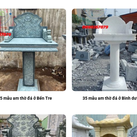
5 mẫu am thờ đá ở Bến Tre
35 mẫu am thờ đá ở Bình d