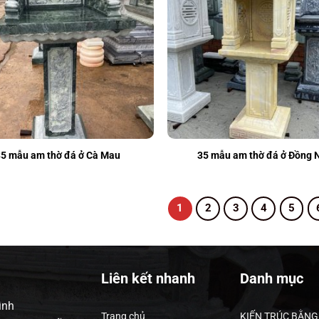
35 mẫu am thờ đá ở Cà Mau
35 mẫu am thờ đá ở Đồng 
1
2
3
4
5
Liên kết nhanh
Danh mục
ình
Trang chủ
KIẾN TRÚC BẰNG