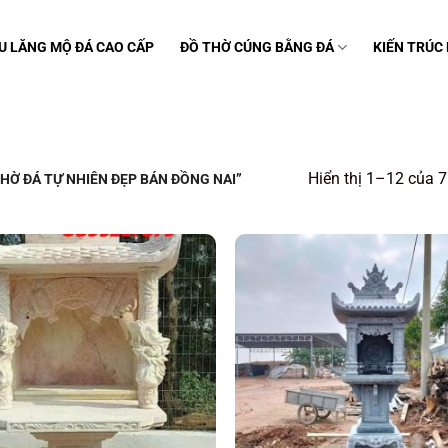
U LĂNG MỘ ĐÁ CAO CẤP
ĐỒ THỜ CÚNG BẰNG ĐÁ
KIẾN TRÚC
Hiển thị 1–12 của 7
Ờ ĐÁ TỰ NHIÊN ĐẸP BÁN ĐỒNG NAI”