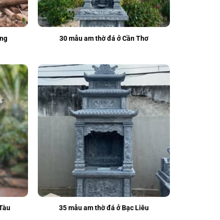
ang
30 mẫu am thờ đá ở Cần Thơ
 Tàu
35 mẫu am thờ đá ở Bạc Liêu