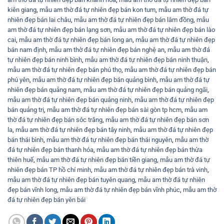
kiên giang
,
mẫu am thờ đá tự nhiên đẹp bán kon tum
,
mẫu am thờ đá tự
nhiên đẹp bán lai châu
,
mẫu am thờ đá tự nhiên đẹp bán lâm đồng
,
mẫu
am thờ đá tự nhiên đẹp bán lạng sơn
,
mẫu am thờ đá tự nhiên đẹp bán lào
cai
,
mẫu am thờ đá tự nhiên đẹp bán long an
,
mẫu am thờ đá tự nhiên đẹp
bán nam định
,
mẫu am thờ đá tự nhiên đẹp bán nghệ an
,
mẫu am thờ đá
tự nhiên đẹp bán ninh bình
,
mẫu am thờ đá tự nhiên đẹp bán ninh thuận
,
mẫu am thờ đá tự nhiên đẹp bán phú thọ
,
mẫu am thờ đá tự nhiên đẹp bán
phú yên
,
mẫu am thờ đá tự nhiên đẹp bán quảng bình
,
mẫu am thờ đá tự
nhiên đẹp bán quảng nam
,
mẫu am thờ đá tự nhiên đẹp bán quảng ngãi
,
mẫu am thờ đá tự nhiên đẹp bán quảng ninh
,
mẫu am thờ đá tự nhiên đẹp
bán quảng trị
,
mẫu am thờ đá tự nhiên đẹp bán sài gòn tp hcm
,
mẫu am
thờ đá tự nhiên đẹp bán sóc trăng
,
mẫu am thờ đá tự nhiên đẹp bán sơn
la
,
mẫu am thờ đá tự nhiên đẹp bán tây ninh
,
mẫu am thờ đá tự nhiên đẹp
bán thái bình
,
mẫu am thờ đá tự nhiên đẹp bán thái nguyên
,
mẫu am thờ
đá tự nhiên đẹp bán thanh hóa
,
mẫu am thờ đá tự nhiên đẹp bán thừa
thiên huế
,
mẫu am thờ đá tự nhiên đẹp bán tiền giang
,
mẫu am thờ đá tự
nhiên đẹp bán TP hồ chí minh
,
mẫu am thờ đá tự nhiên đẹp bán trà vinh
,
mẫu am thờ đá tự nhiên đẹp bán tuyên quang
,
mẫu am thờ đá tự nhiên
đẹp bán vĩnh long
,
mẫu am thờ đá tự nhiên đẹp bán vĩnh phúc
,
mẫu am thờ
đá tự nhiên đẹp bán yên bái