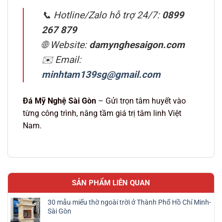
📞 Hotline/Zalo hỗ trợ 24/7:
0899
267 879
🌐 Website:
damynghesaigon.com
✉️ Email:
minhtam139sg@gmail.com
Đá Mỹ Nghệ Sài Gòn
– Gửi trọn tâm huyết vào
từng công trình, nâng tầm giá trị tâm linh Việt
Nam.
SẢN PHẨM LIÊN QUAN
30 mẫu miếu thờ ngoài trời ở Thành Phố Hồ Chí Minh-
Sài Gòn