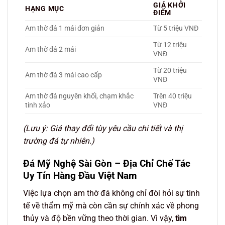
GIÁ KHỞI
HẠNG MỤC
ĐIỂM
Am thờ đá 1 mái đơn giản
Từ 5 triệu VNĐ
Từ 12 triệu
Am thờ đá 2 mái
VNĐ
Từ 20 triệu
Am thờ đá 3 mái cao cấp
VNĐ
Am thờ đá nguyên khối, chạm khắc
Trên 40 triệu
tinh xảo
VNĐ
(Lưu ý: Giá thay đổi tùy yêu cầu chi tiết và thị
trường đá tự nhiên.)
Đá Mỹ Nghệ Sài Gòn – Địa Chỉ Chế Tác
Uy Tín Hàng Đầu Việt Nam
Việc lựa chọn am thờ đá không chỉ đòi hỏi sự tinh
tế về thẩm mỹ mà còn cần sự chính xác về phong
thủy và độ bền vững theo thời gian. Vì vậy,
tìm