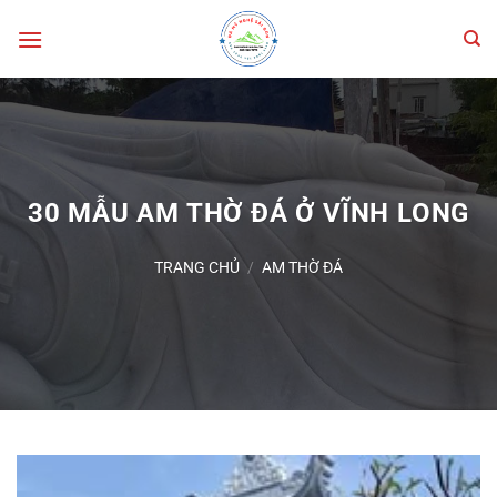
Bỏ
qua
nội
dung
30 MẪU AM THỜ ĐÁ Ở VĨNH LONG
TRANG CHỦ
/
AM THỜ ĐÁ