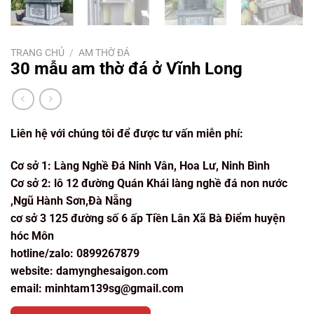
TRANG CHỦ
/
AM THỜ ĐÁ
30 mẫu am thờ đá ở Vĩnh Long
Liên hệ với chúng tôi để được tư vấn miễn phí:
Cơ sở 1: Làng Nghề Đá Ninh Vân, Hoa Lư, Ninh Bình
Cơ sở 2: lô 12 đường Quán Khái làng nghề đá non nước
,Ngũ Hành Sơn,Đà Nẵng
cơ sở 3 125 đường số 6 ấp Tiền Lân Xã Bà Điểm huyện
hóc Môn
hotline/zalo: 0899267879
website: damynghesaigon.com
email: minhtam139sg@gmail.com