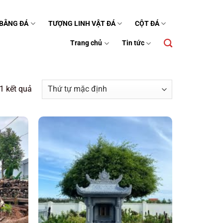
 BẰNG ĐÁ
TƯỢNG LINH VẬT ĐÁ
CỘT ĐÁ
Trang chủ
Tin tức
1 kết quả