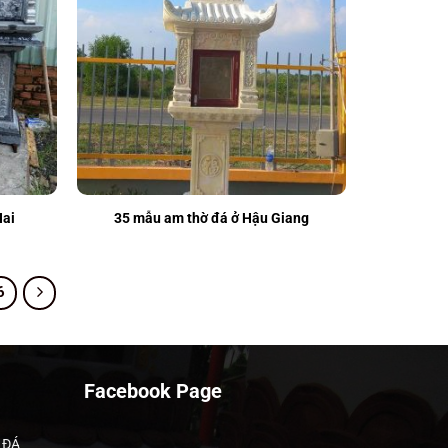
Nai
35 mẫu am thờ đá ở Hậu Giang
6
Facebook Page
 ĐÁ