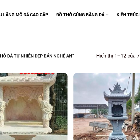
U LĂNG MỘ ĐÁ CAO CẤP
ĐỒ THỜ CÚNG BẰNG ĐÁ
KIẾN TRÚC
Hiển thị 1–12 của 7
HỜ ĐÁ TỰ NHIÊN ĐẸP BÁN NGHỆ AN”