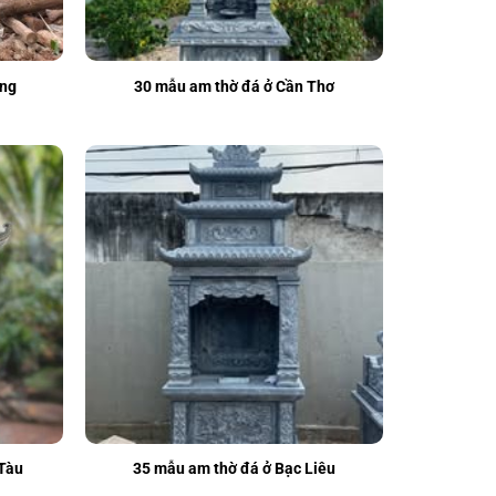
ang
30 mẫu am thờ đá ở Cần Thơ
 Tàu
35 mẫu am thờ đá ở Bạc Liêu