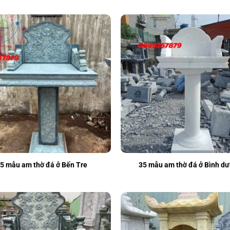
5 mẫu am thờ đá ở Bến Tre
35 mẫu am thờ đá ở Bình d