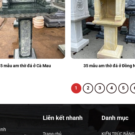
35 mẫu am thờ đá ở Cà Mau
35 mẫu am thờ đá ở Đồng 
1
2
3
4
5
Liên kết nhanh
Danh mục
ình
Trang chủ
KIẾN TRÚC BẰNG