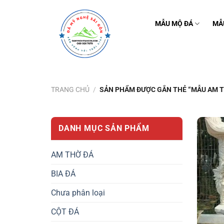
Bỏ
qua
MẪU MỘ ĐÁ
MẪ
nội
dung
TRANG CHỦ
/
SẢN PHẨM ĐƯỢC GẮN THẺ “MẪU AM T
DANH MỤC SẢN PHẨM
AM THỜ ĐÁ
BIA ĐÁ
Chưa phân loại
CỘT ĐÁ