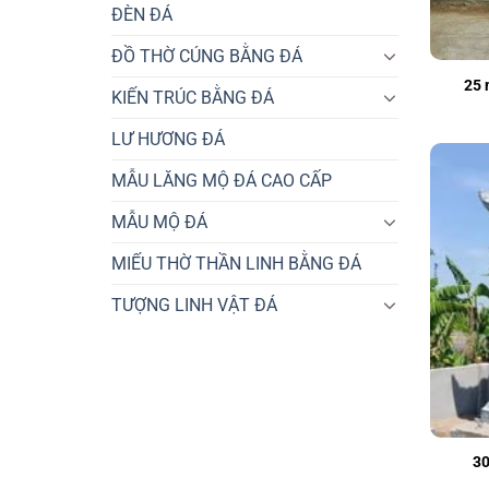
ĐÈN ĐÁ
ĐỒ THỜ CÚNG BẰNG ĐÁ
25 
KIẾN TRÚC BẰNG ĐÁ
LƯ HƯƠNG ĐÁ
MẪU LĂNG MỘ ĐÁ CAO CẤP
MẪU MỘ ĐÁ
MIẾU THỜ THẦN LINH BẰNG ĐÁ
TƯỢNG LINH VẬT ĐÁ
30