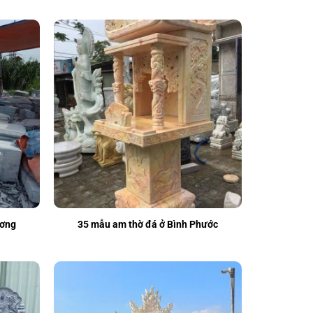
ương
35 mẫu am thờ đá ở Bình Phước