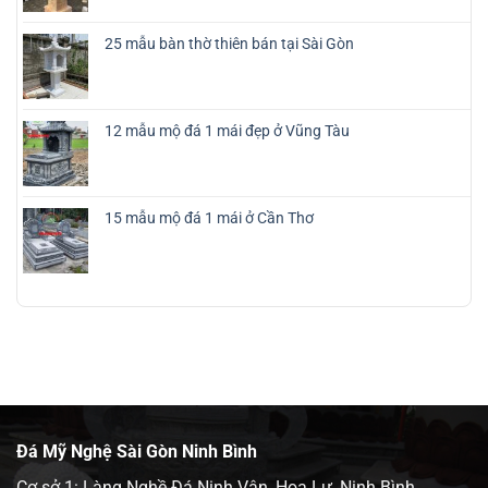
25 mẫu bàn thờ thiên bán tại Sài Gòn
12 mẫu mộ đá 1 mái đẹp ở Vũng Tàu
15 mẫu mộ đá 1 mái ở Cần Thơ
Đá Mỹ Nghệ Sài Gòn Ninh Bình
Cơ sở 1: Làng Nghề Đá Ninh Vân, Hoa Lư, Ninh Bình