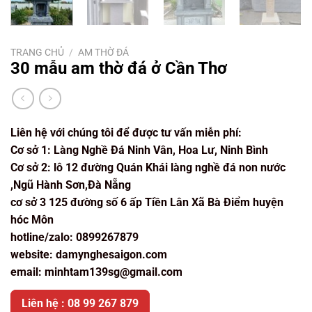
TRANG CHỦ
/
AM THỜ ĐÁ
30 mẫu am thờ đá ở Cần Thơ
Liên hệ với chúng tôi để được tư vấn miễn phí:
Cơ sở 1: Làng Nghề Đá Ninh Vân, Hoa Lư, Ninh Bình
Cơ sở 2: lô 12 đường Quán Khái làng nghề đá non nước
,Ngũ Hành Sơn,Đà Nẵng
cơ sở 3 125 đường số 6 ấp Tiền Lân Xã Bà Điểm huyện
hóc Môn
hotline/zalo: 0899267879
website: damynghesaigon.com
email: minhtam139sg@gmail.com
Liên hệ : 08 99 267 879