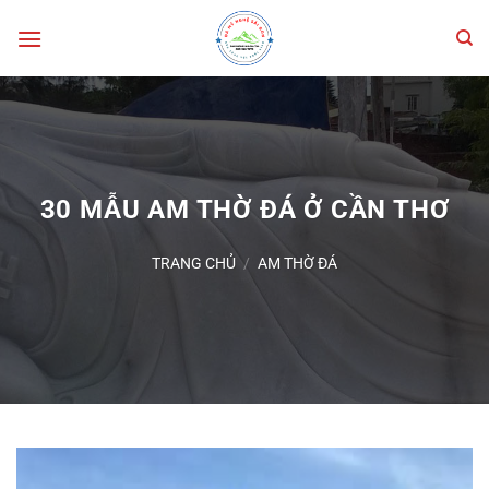
Bỏ
qua
nội
dung
30 MẪU AM THỜ ĐÁ Ở CẦN THƠ
TRANG CHỦ
/
AM THỜ ĐÁ