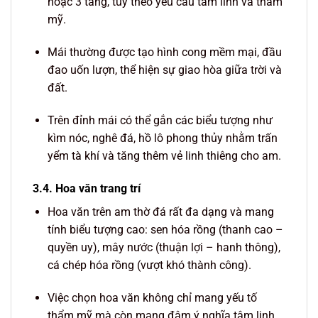
hoặc 3 tầng, tùy theo yêu cầu tâm linh và thẩm
mỹ.
Mái thường được tạo hình cong mềm mại, đầu
đao uốn lượn, thể hiện sự giao hòa giữa trời và
đất.
Trên đỉnh mái có thể gắn các biểu tượng như
kìm nóc, nghê đá, hồ lô phong thủy nhằm trấn
yểm tà khí và tăng thêm vẻ linh thiêng cho am.
3.4. Hoa văn trang trí
Hoa văn trên am thờ đá rất đa dạng và mang
tính biểu tượng cao: sen hóa rồng (thanh cao –
quyền uy), mây nước (thuận lợi – hanh thông),
cá chép hóa rồng (vượt khó thành công).
Việc chọn hoa văn không chỉ mang yếu tố
thẩm mỹ mà còn mang đậm ý nghĩa tâm linh