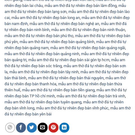
nhiên đẹp bán lai châu
,
mẫu am thờ đá tự nhiên đẹp bán lâm đồng
,
mẫu
am thờ đá tự nhiên đẹp bán lạng sơn
,
mẫu am thờ đá tự nhiên đẹp bán lào
cai
,
mẫu am thờ đá tự nhiên đẹp bán long an
,
mẫu am thờ đá tự nhiên đẹp
bán nam định
,
mẫu am thờ đá tự nhiên đẹp bán nghệ an
,
mẫu am thờ đá
tự nhiên đẹp bán ninh bình
,
mẫu am thờ đá tự nhiên đẹp bán ninh thuận
,
mẫu am thờ đá tự nhiên đẹp bán phú thọ
,
mẫu am thờ đá tự nhiên đẹp bán
phú yên
,
mẫu am thờ đá tự nhiên đẹp bán quảng bình
,
mẫu am thờ đá tự
nhiên đẹp bán quảng nam
,
mẫu am thờ đá tự nhiên đẹp bán quảng ngãi
,
mẫu am thờ đá tự nhiên đẹp bán quảng ninh
,
mẫu am thờ đá tự nhiên đẹp
bán quảng trị
,
mẫu am thờ đá tự nhiên đẹp bán sài gòn tp hcm
,
mẫu am
thờ đá tự nhiên đẹp bán sóc trăng
,
mẫu am thờ đá tự nhiên đẹp bán sơn
la
,
mẫu am thờ đá tự nhiên đẹp bán tây ninh
,
mẫu am thờ đá tự nhiên đẹp
bán thái bình
,
mẫu am thờ đá tự nhiên đẹp bán thái nguyên
,
mẫu am thờ
đá tự nhiên đẹp bán thanh hóa
,
mẫu am thờ đá tự nhiên đẹp bán thừa
thiên huế
,
mẫu am thờ đá tự nhiên đẹp bán tiền giang
,
mẫu am thờ đá tự
nhiên đẹp bán TP hồ chí minh
,
mẫu am thờ đá tự nhiên đẹp bán trà vinh
,
mẫu am thờ đá tự nhiên đẹp bán tuyên quang
,
mẫu am thờ đá tự nhiên
đẹp bán vĩnh long
,
mẫu am thờ đá tự nhiên đẹp bán vĩnh phúc
,
mẫu am thờ
đá tự nhiên đẹp bán yên bái