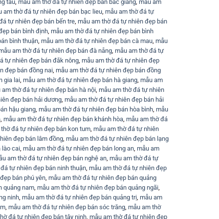
ng tàu
,
mẫu am thờ đá tự nhiên đẹp bán bắc giang
,
mẫu am
 am thờ đá tự nhiên đẹp bán bạc lieu
,
mẫu am thờ đá tự
á tự nhiên đẹp bán bến tre
,
mẫu am thờ đá tự nhiên đẹp bán
đẹp bán bình định
,
mẫu am thờ đá tự nhiên đẹp bán bình
bán bình thuận
,
mẫu am thờ đá tự nhiên đẹp bán cà mau
,
mẫu
mẫu am thờ đá tự nhiên đẹp bán đà nẵng
,
mẫu am thờ đá tự
á tự nhiên đẹp bán đắk nông
,
mẫu am thờ đá tự nhiên đẹp
n đẹp bán đồng nai
,
mẫu am thờ đá tự nhiên đẹp bán đồng
 gia lai
,
mẫu am thờ đá tự nhiên đẹp bán hà giang
,
mẫu am
am thờ đá tự nhiên đẹp bán hà nội
,
mẫu am thờ đá tự nhiên
iên đẹp bán hải dương
,
mẫu am thờ đá tự nhiên đẹp bán hải
bán hậu giang
,
mẫu am thờ đá tự nhiên đẹp bán hòa bình
,
mẫu
n
,
mẫu am thờ đá tự nhiên đẹp bán khánh hòa
,
mẫu am thờ đá
thờ đá tự nhiên đẹp bán kon tum
,
mẫu am thờ đá tự nhiên
nhiên đẹp bán lâm đồng
,
mẫu am thờ đá tự nhiên đẹp bán lạng
lào cai
,
mẫu am thờ đá tự nhiên đẹp bán long an
,
mẫu am
u am thờ đá tự nhiên đẹp bán nghệ an
,
mẫu am thờ đá tự
đá tự nhiên đẹp bán ninh thuận
,
mẫu am thờ đá tự nhiên đẹp
 đẹp bán phú yên
,
mẫu am thờ đá tự nhiên đẹp bán quảng
án quảng nam
,
mẫu am thờ đá tự nhiên đẹp bán quảng ngãi
,
ng ninh
,
mẫu am thờ đá tự nhiên đẹp bán quảng trị
,
mẫu am
cm
,
mẫu am thờ đá tự nhiên đẹp bán sóc trăng
,
mẫu am thờ
hờ đá tự nhiên đẹp bán tây ninh
,
mẫu am thờ đá tự nhiên đẹp