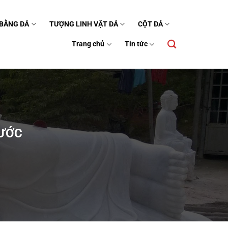
 BẰNG ĐÁ
TƯỢNG LINH VẬT ĐÁ
CỘT ĐÁ
Trang chủ
Tin tức
HƯỚC