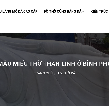
U LĂNG MỘ ĐÁ CAO CẤP
ĐỒ THỜ CÚNG BẰNG ĐÁ
KIẾN TRÚC
MẪU MIẾU THỜ THẦN LINH Ở BÌNH P
TRANG CHỦ
/
AM THỜ ĐÁ