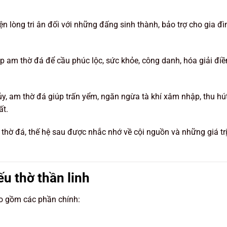
iện lòng tri ân đối với những đấng sinh thành, bảo trợ cho gia đì
ập am thờ đá để cầu phúc lộc, sức khỏe, công danh, hóa giải đi
ủy, am thờ đá giúp trấn yểm, ngăn ngừa tà khí xâm nhập, thu hú
ất.
thờ đá, thế hệ sau được nhắc nhớ về cội nguồn và những giá tr
ếu thờ thần linh
o gồm các phần chính: