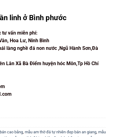
ần linh ở Bình phước
c tư vấn miễn phí:
Vân, Hoa Lư, Ninh Bình
hái làng nghề đá non nước ,Ngũ Hành Sơn,Đà
iền Lân Xã Bà Điểm huyện hóc Môn,Tp Hồ Chí
om
l.com
 bán cao bằng
,
mẫu am thờ đá tự nhiên đẹp bán an giang
,
mẫu