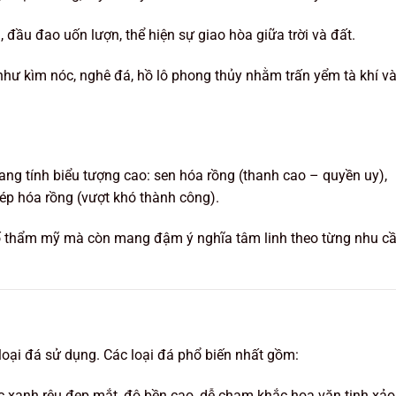
ầu đao uốn lượn, thể hiện sự giao hòa giữa trời và đất.
như kìm nóc, nghê đá, hồ lô phong thủy nhằm trấn yểm tà khí v
ng tính biểu tượng cao: sen hóa rồng (thanh cao – quyền uy),
ép hóa rồng (vượt khó thành công).
ố thẩm mỹ mà còn mang đậm ý nghĩa tâm linh theo từng nhu c
loại đá sử dụng. Các loại đá phổ biến nhất gồm:
 xanh rêu đẹp mắt, độ bền cao, dễ chạm khắc hoa văn tinh xảo