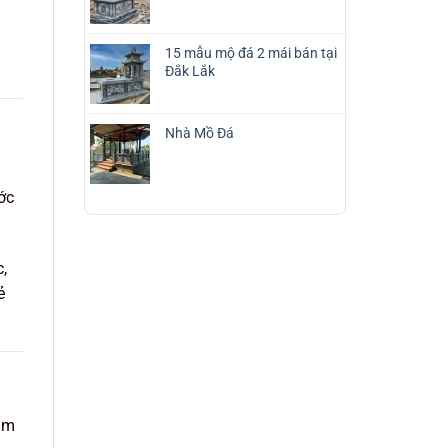
15 mẫu mộ đá 2 mái bán tại
Đắk Lắk
Nhà Mồ Đá
ớc
,
ẻ
tâm