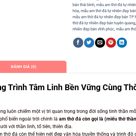
bán thái bình
,
mẫu am thờ đá tự nhiê
hóa
,
mẫu am thờ đá tự nhiên đẹp bán
mẫu am thờ đá tự nhiên đẹp bán TP 
thờ đá tự nhiên đẹp bán tuyên quang
nhiên đẹp bán vĩnh phúc
,
mẫu am thờ 
ĐÁNH GIÁ (0)
ng Trình Tâm Linh Bền Vững Cùng Th
ng luôn chiếm một vị trí quan trọng trong đời sống tinh thần mỗ
phổ biến ngoài trời chính là
am thờ đá còn gọi là (miếu thờ thầ
i với thần linh, tổ tiên, thiên địa.
 thờ đá còn thể hiện nét đẹp văn hóa truyền thống và trình độ 