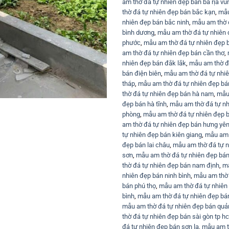
am thờ đá tự nhiên đẹp bán bà rịa vũ
thờ đá tự nhiên đẹp bán bắc kạn
,
mẫu
nhiên đẹp bán bắc ninh
,
mẫu am thờ đ
bình dương
,
mẫu am thờ đá tự nhiên 
phước
,
mẫu am thờ đá tự nhiên đẹp 
am thờ đá tự nhiên đẹp bán cần thơ
,
nhiên đẹp bán đắk lắk
,
mẫu am thờ đ
bán điện biên
,
mẫu am thờ đá tự nhiê
tháp
,
mẫu am thờ đá tự nhiên đẹp bán
thờ đá tự nhiên đẹp bán hà nam
,
mẫu 
đẹp bán hà tĩnh
,
mẫu am thờ đá tự nh
phòng
,
mẫu am thờ đá tự nhiên đẹp 
am thờ đá tự nhiên đẹp bán hưng yê
tự nhiên đẹp bán kiên giang
,
mẫu am 
đẹp bán lai châu
,
mẫu am thờ đá tự 
sơn
,
mẫu am thờ đá tự nhiên đẹp bán 
thờ đá tự nhiên đẹp bán nam định
,
mẫ
nhiên đẹp bán ninh bình
,
mẫu am thờ 
bán phú thọ
,
mẫu am thờ đá tự nhiên
bình
,
mẫu am thờ đá tự nhiên đẹp b
mẫu am thờ đá tự nhiên đẹp bán quả
thờ đá tự nhiên đẹp bán sài gòn tp h
đá tự nhiên đẹp bán sơn la
,
mẫu am t