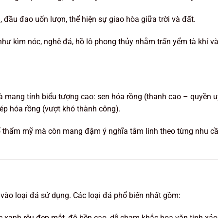
ầu đao uốn lượn, thể hiện sự giao hòa giữa trời và đất.
như kìm nóc, nghê đá, hồ lô phong thủy nhằm trấn yểm tà khí v
và mang tính biểu tượng cao: sen hóa rồng (thanh cao – quyền u
ép hóa rồng (vượt khó thành công).
ố thẩm mỹ mà còn mang đậm ý nghĩa tâm linh theo từng nhu c
 vào loại đá sử dụng. Các loại đá phổ biến nhất gồm:
 xanh rêu đẹp mắt, độ bền cao, dễ chạm khắc hoa văn tinh xảo