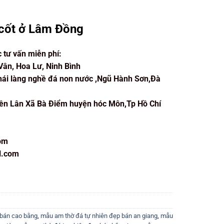
 cốt ở Lâm Đồng
c tư vấn miễn phí:
Vân, Hoa Lư, Ninh Bình
hái làng nghề đá non nước ,Ngũ Hành Sơn,Đà
iền Lân Xã Bà Điểm huyện hóc Môn,Tp Hồ Chí
om
l.com
 bán cao bằng
,
mẫu am thờ đá tự nhiên đẹp bán an giang
,
mẫu