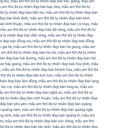
ng tàu
,
mẫu am thờ đá tự nhiên đẹp bán bắc giang
,
mẫu am
 am thờ đá tự nhiên đẹp bán bạc lieu
,
mẫu am thờ đá tự
á tự nhiên đẹp bán bến tre
,
mẫu am thờ đá tự nhiên đẹp bán
đẹp bán bình định
,
mẫu am thờ đá tự nhiên đẹp bán bình
bán bình thuận
,
mẫu am thờ đá tự nhiên đẹp bán cà mau
,
mẫu
mẫu am thờ đá tự nhiên đẹp bán đà nẵng
,
mẫu am thờ đá tự
á tự nhiên đẹp bán đắk nông
,
mẫu am thờ đá tự nhiên đẹp
n đẹp bán đồng nai
,
mẫu am thờ đá tự nhiên đẹp bán đồng
 gia lai
,
mẫu am thờ đá tự nhiên đẹp bán hà giang
,
mẫu am
am thờ đá tự nhiên đẹp bán hà nội
,
mẫu am thờ đá tự nhiên
iên đẹp bán hải dương
,
mẫu am thờ đá tự nhiên đẹp bán hải
bán hậu giang
,
mẫu am thờ đá tự nhiên đẹp bán hòa bình
,
mẫu
n
,
mẫu am thờ đá tự nhiên đẹp bán khánh hòa
,
mẫu am thờ đá
thờ đá tự nhiên đẹp bán kon tum
,
mẫu am thờ đá tự nhiên
nhiên đẹp bán lâm đồng
,
mẫu am thờ đá tự nhiên đẹp bán lạng
lào cai
,
mẫu am thờ đá tự nhiên đẹp bán long an
,
mẫu am
u am thờ đá tự nhiên đẹp bán nghệ an
,
mẫu am thờ đá tự
đá tự nhiên đẹp bán ninh thuận
,
mẫu am thờ đá tự nhiên đẹp
 đẹp bán phú yên
,
mẫu am thờ đá tự nhiên đẹp bán quảng
án quảng nam
,
mẫu am thờ đá tự nhiên đẹp bán quảng ngãi
,
ng ninh
,
mẫu am thờ đá tự nhiên đẹp bán quảng trị
,
mẫu am
cm
,
mẫu am thờ đá tự nhiên đẹp bán sóc trăng
,
mẫu am thờ
hờ đá tự nhiên đẹp bán tây ninh
,
mẫu am thờ đá tự nhiên đẹp