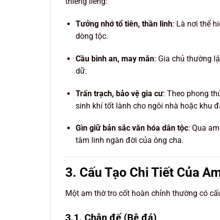
thiêng liêng:
Tưởng nhớ tổ tiên, thần linh
: Là nơi thể h
dòng tộc.
Cầu bình an, may mắn
: Gia chủ thường l
dữ.
Trấn trạch, bảo vệ gia cư
: Theo phong th
sinh khí tốt lành cho ngôi nhà hoặc khu đ
Gìn giữ bản sắc văn hóa dân tộc
: Qua am 
tâm linh ngàn đời của ông cha.
3. Cấu Tạo Chi Tiết Của A
Một am thờ tro cốt hoàn chỉnh thường có cấ
3.1. Chân đế (Bệ đá)