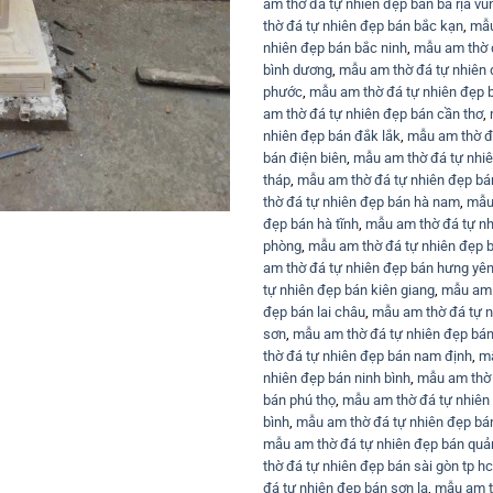
am thờ đá tự nhiên đẹp bán bà rịa vũ
thờ đá tự nhiên đẹp bán bắc kạn
,
mẫu
nhiên đẹp bán bắc ninh
,
mẫu am thờ đ
bình dương
,
mẫu am thờ đá tự nhiên 
phước
,
mẫu am thờ đá tự nhiên đẹp 
am thờ đá tự nhiên đẹp bán cần thơ
,
nhiên đẹp bán đắk lắk
,
mẫu am thờ đ
bán điện biên
,
mẫu am thờ đá tự nhiê
tháp
,
mẫu am thờ đá tự nhiên đẹp bán
thờ đá tự nhiên đẹp bán hà nam
,
mẫu 
đẹp bán hà tĩnh
,
mẫu am thờ đá tự nh
phòng
,
mẫu am thờ đá tự nhiên đẹp 
am thờ đá tự nhiên đẹp bán hưng yê
tự nhiên đẹp bán kiên giang
,
mẫu am 
đẹp bán lai châu
,
mẫu am thờ đá tự 
sơn
,
mẫu am thờ đá tự nhiên đẹp bán 
thờ đá tự nhiên đẹp bán nam định
,
mẫ
nhiên đẹp bán ninh bình
,
mẫu am thờ 
bán phú thọ
,
mẫu am thờ đá tự nhiên
bình
,
mẫu am thờ đá tự nhiên đẹp b
mẫu am thờ đá tự nhiên đẹp bán quả
thờ đá tự nhiên đẹp bán sài gòn tp h
đá tự nhiên đẹp bán sơn la
,
mẫu am t