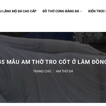
U LĂNG MỘ ĐÁ CAO CẤP
ĐỒ THỜ CÚNG BẰNG ĐÁ
KIẾN TRÚC
45 MẪU AM THỜ TRO CỐT Ở LÂM ĐỒN
TRANG CHỦ
/
AM THỜ ĐÁ