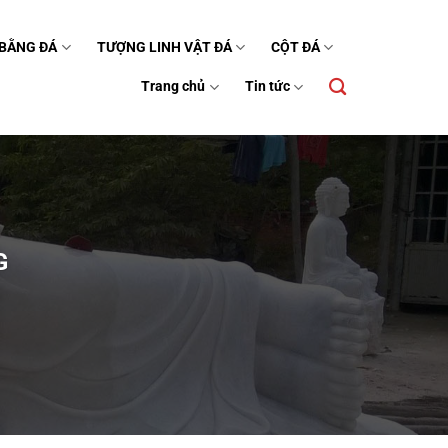
 BẰNG ĐÁ
TƯỢNG LINH VẬT ĐÁ
CỘT ĐÁ
Trang chủ
Tin tức
G