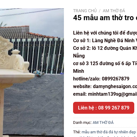
TRANG CHỦ
/
AM THỜ ĐÁ
45 mẫu am thờ tro
Liên hệ với chúng tôi để đượ
Cơ sở 1: Làng Nghề Đá Ninh 
Cơ sở 2: lô 12 đường Quán K
Nẵng
cơ sở 3 125 đường số 6 ấp T
Minh
hotline/zalo: 0899267879
website: damynghesaigon.c
email: minhtam139sg@gmai
Liên hệ : 08 99 267 879
Danh mục:
AM THỜ ĐÁ
Thẻ:
mẫu am thờ đá đá tự nhiên đẹp