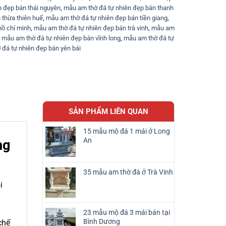
n đẹp bán thái nguyên
,
mẫu am thờ đá tự nhiên đẹp bán thanh
 thừa thiên huế
,
mẫu am thờ đá tự nhiên đẹp bán tiền giang
,
hồ chí minh
,
mẫu am thờ đá tự nhiên đẹp bán trà vinh
,
mẫu am
,
mẫu am thờ đá tự nhiên đẹp bán vĩnh long
,
mẫu am thờ đá tự
đá tự nhiên đẹp bán yên bái
SẢN PHẨM LIÊN QUAN
15 mẫu mộ đá 1 mái ở Long
An
ng
35 mẫu am thờ đá ở Trà Vinh
i
23 mẫu mộ đá 3 mái bán tại
Bình Dương
chế