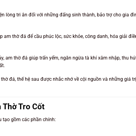
iện lòng tri ân đối với những đấng sinh thành, bảo trợ cho gia đì
ập am thờ đá để cầu phúc lộc, sức khỏe, công danh, hóa giải đi
ủy, am thờ đá giúp trấn yểm, ngăn ngừa tà khí xâm nhập, thu hú
ất.
thờ đá, thế hệ sau được nhắc nhớ về cội nguồn và những giá tr
m Thờ Tro Cốt
u tạo gồm các phần chính: