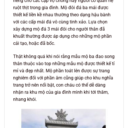
riêng cho các cặp vợ chồng hay người có quan hệ
ruột thịt trong gia đình. Mộ đôi đá ba mái được
thiết kế liền kề nhau thường theo dạng hậu bành
với các cấp mái đá vô cùng tinh xảo. Lựa chọn
xây dựng mộ đá 3 mái đôi cho người thân đã
khuất thường được áp dụng cho những mộ phần
cải tạo, hoặc đã bốc.
Thật không quá khi nói rằng mẫu mộ ba đao song
thân thuộc vào top những mẫu mộ được thiết kế tỉ
mỉ và đẹp nhất. Mộ phần toát lên được sự trang
nghiêm đối với phần âm cũng giúp cho khu nghĩa
trang trở nên nổi bật, con cháu có thể dễ dàng
nhận ra khu mộ của gia đình mình khi tới thăm,
nhang khói.