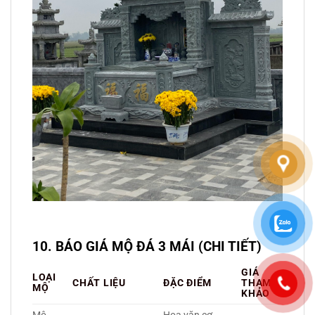
10. BÁO GIÁ MỘ ĐÁ 3 MÁI (CHI TIẾT)
GIÁ
LOẠI
CHẤT LIỆU
ĐẶC ĐIỂM
THAM
MỘ
KHẢO