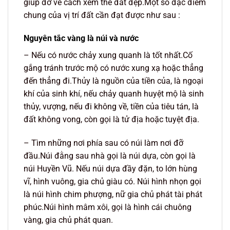
giúp đỡ về cách xem thế đất đẹp.Một số đặc điểm
chung của vị trí đất cần đạt được như sau :
Nguyên tắc vàng là núi và nước
– Nếu có nước chảy xung quanh là tốt nhất.Cố
gắng tránh trước mộ có nước xung xạ hoặc thẳng
đến thẳng đi.Thủy là nguồn của tiền của, là ngoại
khí của sinh khí, nếu chảy quanh huyệt mộ là sinh
thủy, vượng, nếu đi không về, tiền của tiêu tán, là
đất không vong, còn gọi là tử địa hoặc tuyệt địa.
– Tìm những nơi phía sau có núi làm nơi đỡ
đầu.Núi đằng sau nhà gọi là núi dựa, còn gọi là
núi Huyền Vũ. Nếu núi dựa đầy đặn, to lớn hùng
vĩ, hình vuông, gia chủ giàu có. Núi hình nhọn gọi
là núi hình chim phượng, nữ gia chủ phát tài phát
phúc.Núi hình mâm xôi, gọi là hình cái chuông
vàng, gia chủ phát quan.