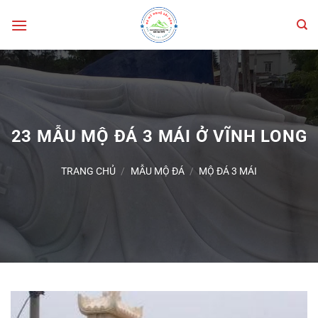
Bỏ
qua
nội
dung
23 MẪU MỘ ĐÁ 3 MÁI Ở VĨNH LONG
TRANG CHỦ
/
MẪU MỘ ĐÁ
/
MỘ ĐÁ 3 MÁI