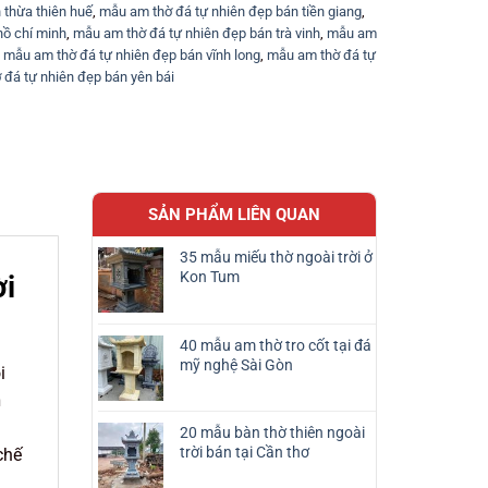
 thừa thiên huế
,
mẫu am thờ đá tự nhiên đẹp bán tiền giang
,
hồ chí minh
,
mẫu am thờ đá tự nhiên đẹp bán trà vinh
,
mẫu am
,
mẫu am thờ đá tự nhiên đẹp bán vĩnh long
,
mẫu am thờ đá tự
đá tự nhiên đẹp bán yên bái
SẢN PHẨM LIÊN QUAN
35 mẫu miếu thờ ngoài trời ở
Kon Tum
ời
40 mẫu am thờ tro cốt tại đá
mỹ nghệ Sài Gòn
i
n
20 mẫu bàn thờ thiên ngoài
trời bán tại Cần thơ
chế