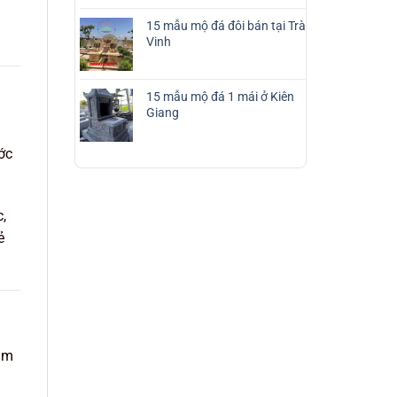
15 mẫu mộ đá đôi bán tại Trà
Vinh
15 mẫu mộ đá 1 mái ở Kiên
Giang
ớc
,
ẻ
tâm