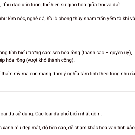
ầu đao uốn lượn, thể hiện sự giao hòa giữa trời và đất.
như kìm nóc, nghê đá, hồ lô phong thủy nhằm trấn yểm tà khí v
ng tính biểu tượng cao: sen hóa rồng (thanh cao – quyền uy),
ép hóa rồng (vượt khó thành công).
ố thẩm mỹ mà còn mang đậm ý nghĩa tâm linh theo từng nhu c
loại đá sử dụng. Các loại đá phổ biến nhất gồm:
 xanh rêu đẹp mắt, độ bền cao, dễ chạm khắc hoa văn tinh xảo