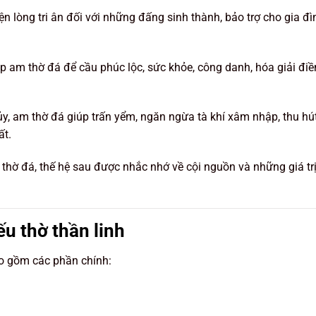
iện lòng tri ân đối với những đấng sinh thành, bảo trợ cho gia đì
ập am thờ đá để cầu phúc lộc, sức khỏe, công danh, hóa giải đi
ủy, am thờ đá giúp trấn yểm, ngăn ngừa tà khí xâm nhập, thu hú
ất.
thờ đá, thế hệ sau được nhắc nhớ về cội nguồn và những giá tr
ếu thờ thần linh
o gồm các phần chính: