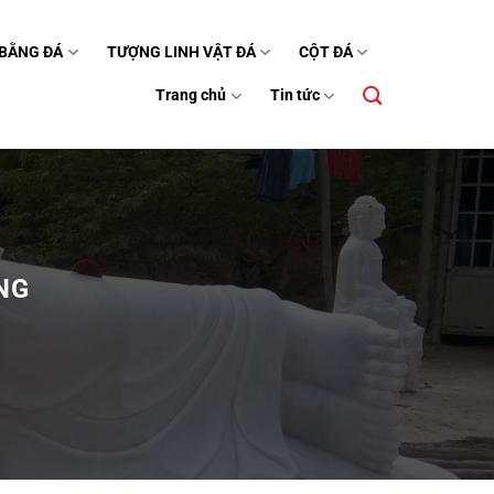
 BẰNG ĐÁ
TƯỢNG LINH VẬT ĐÁ
CỘT ĐÁ
Trang chủ
Tin tức
NG