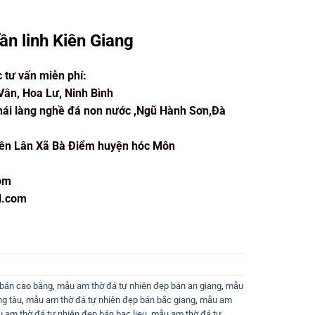
ần linh Kiên Giang
c tư vấn miễn phí:
Vân, Hoa Lư, Ninh Bình
hái làng nghề đá non nước ,Ngũ Hành Sơn,Đà
Tiền Lân Xã Bà Điểm huyện hóc Môn
om
l.com
 bán cao bằng
,
mẫu am thờ đá tự nhiên đẹp bán an giang
,
mẫu
ng tàu
,
mẫu am thờ đá tự nhiên đẹp bán bắc giang
,
mẫu am
 am thờ đá tự nhiên đẹp bán bạc lieu
,
mẫu am thờ đá tự