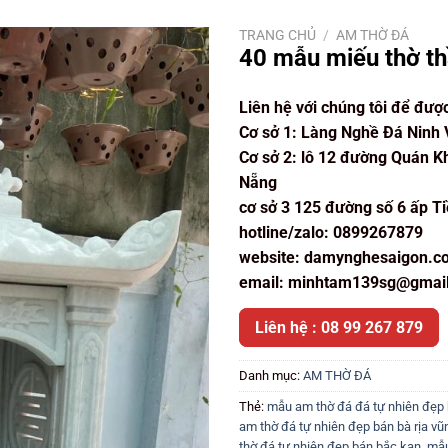
TRANG CHỦ
/
AM THỜ ĐÁ
40 mẫu miếu thờ th
Liên hệ với chúng tôi để đượ
Cơ sở 1: Làng Nghề Đá Ninh 
Cơ sở 2: lô 12 đường Quán K
Nẵng
cơ sở 3 125 đường số 6 ấp 
hotline/zalo: 0899267879
website: damynghesaigon.c
email: minhtam139sg@gmai
Liên hệ : 08 99 267 879
Danh mục:
AM THỜ ĐÁ
Thẻ:
mẫu am thờ đá đá tự nhiên đẹp
am thờ đá tự nhiên đẹp bán bà rịa vũ
thờ đá tự nhiên đẹp bán bắc kạn
,
mẫu