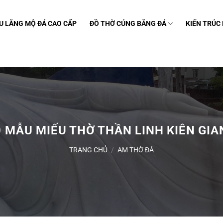
U LĂNG MỘ ĐÁ CAO CẤP
ĐỒ THỜ CÚNG BẰNG ĐÁ
KIẾN TRÚC
0 MẪU MIẾU THỜ THẦN LINH KIÊN GIA
TRANG CHỦ
/
AM THỜ ĐÁ