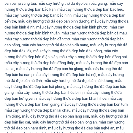
bán bà rịa vũng tàu
,
mẫu cây hương thờ đá đẹp bán bắc giang
,
mẫu cây
hương thờ đá đẹp bán bắc kạn
,
mẫu cây hương thờ đá đẹp bán bạc lieu
,
mẫu cây hương thờ đá đẹp bán bắc ninh
,
mẫu cây hương thờ đá đẹp bán
bến tre
,
mẫu cây hương thờ đá đẹp bán bình dương
,
mẫu cây hương thờ đá
đẹp bán bình định
,
mẫu cây hương thờ đá đẹp bán bình phước
,
mẫu cây
hương thờ đá đẹp bán bình thuận
,
mẫu cây hương thờ đá đẹp bán cà mau
,
mẫu cây hương thờ đá đẹp bán cần thơ
,
mẫu cây hương thờ đá đẹp bán
cao bằng
,
mẫu cây hương thờ đá đẹp bán đà nẵng
,
mẫu cây hương thờ đá
đẹp bán đắk lắk
,
mẫu cây hương thờ đá đẹp bán đắk nông
,
mẫu cây
hương thờ đá đẹp bán điện biên
,
mẫu cây hương thờ đá đẹp bán đồng nai
,
mẫu cây hương thờ đá đẹp bán đồng tháp
,
mẫu cây hương thờ đá đẹp bán
gia lai
,
mẫu cây hương thờ đá đẹp bán hà giang
,
mẫu cây hương thờ đá
đẹp bán hà nam
,
mẫu cây hương thờ đá đẹp bán hà nội
,
mẫu cây hương
thờ đá đẹp bán hà tĩnh
,
mẫu cây hương thờ đá đẹp bán hải dương
,
mẫu
cây hương thờ đá đẹp bán hải phòng
,
mẫu cây hương thờ đá đẹp bán hậu
giang
,
mẫu cây hương thờ đá đẹp bán hòa bình
,
mẫu cây hương thờ đá
đẹp bán hưng yên
,
mẫu cây hương thờ đá đẹp bán khánh hòa
,
mẫu cây
hương thờ đá đẹp bán kiên giang
,
mẫu cây hương thờ đá đẹp bán kon tum
,
mẫu cây hương thờ đá đẹp bán lai châu
,
mẫu cây hương thờ đá đẹp bán
lâm đồng
,
mẫu cây hương thờ đá đẹp bán lạng sơn
,
mẫu cây hương thờ đá
đẹp bán lào cai
,
mẫu cây hương thờ đá đẹp bán long an
,
mẫu cây hương
thờ đá đẹp bán nam định
,
mẫu cây hương thờ đá đẹp bán nghệ an
,
mẫu