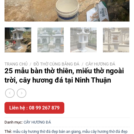
TRANG CHỦ
/
ĐỒ THỜ CÚNG BẰNG ĐÁ
/
CÂY HƯƠNG ĐÁ
25 mẫu bàn thờ thiên, miếu thờ ngoài
trời, cây hương đá tại Ninh Thuận
Liên hệ : 08 99 267 879
Danh mục:
CÂY HƯƠNG ĐÁ
Thẻ:
mẫu cây hương thờ đá đẹp bán an giang
,
mẫu cây hương thờ đá đẹp