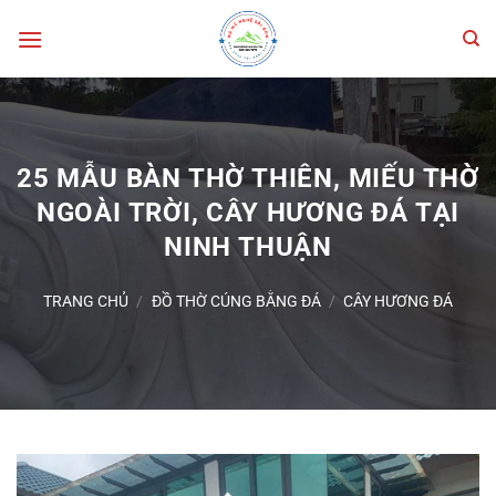
Bỏ
qua
nội
dung
25 MẪU BÀN THỜ THIÊN, MIẾU THỜ
NGOÀI TRỜI, CÂY HƯƠNG ĐÁ TẠI
NINH THUẬN
TRANG CHỦ
/
ĐỒ THỜ CÚNG BẰNG ĐÁ
/
CÂY HƯƠNG ĐÁ